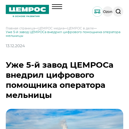
Поиск
Ozon
по
сайту
Главная страница
ЦЕМРОС медиа
ЦЕМРОС в деле
Уже 5-й завод ЦЕМРОСа внедрил цифрового помощника оператора
О компании
мельницы
Менеджмент
13.12.2024
Продукция
Документы
Навальный цемент
Услуги
Уже 5-й завод ЦЕМРОСа
География активов
Тарированный цемент
Техническая поддержка
Инвесторам
Наши компетенции и возможности
внедрил цифрового
Портландцемент ЦЕМРОС 500 ЭКСТРА
Сервисная поддержка
Выпуск 1
Решения по сегментам строительства
Портландцемент ЦЕМРОС 400 ПЛЮС
Устойчивое развитие
помощника оператора
Проектная поддержка
Примеры приготовления строительных см
Выпуск 2
Охрана труда и здоровья
мельницы
Закупки
Мобильные лаборатории
Иные строительные материалы
Наши люди
Закупки
Отгрузка и доставка
Карьера
Проверка на контрафакт
Социальные инвестиции
Активные закупочные процедуры на ЭТП
Автоперевозки
Качество
ЦЕМРОС медиа
Охрана окружающей среды
Активные закупочные процедуры на сайте
Железнодорожные отгрузки
Архив закупочных процедур
Заказать цемент
ЦЕМРОС в деле
Водный транспорт