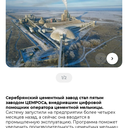
Центры дистрибуции
Реализация ТМЦ и непрофильных активов
Не только цемент
Политика в области закупок
Люди ЦЕМРОСа
В помощь поставщику
Технологии и тренды
Издание для клиентов
Аналитика цементной отрасли
Медиабанк
Пресса о нас
Контакты
Контакты
1
/
2
Контакты для СМИ
Служба доверия
Серебрянский цементный завод стал пятым
заводом ЦЕМРОСа, внедрившим цифровой
помощник оператора цементной мельницы.
Систему запустили на предприятии более четырех
месяцев назад, а сейчас она вводится в
промышленную эксплуатацию. Программа поможет
увеличить производительность цементных мельниц