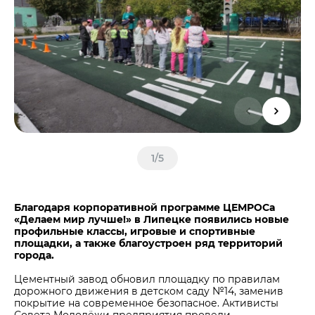
Центры дистрибуции
Реализация ТМЦ и непрофильных активов
Не только цемент
Политика в области закупок
Люди ЦЕМРОСа
В помощь поставщику
Технологии и тренды
Издание для клиентов
Аналитика цементной отрасли
Медиабанк
Пресса о нас
1
/
5
Контакты
Контакты
Благодаря корпоративной программе ЦЕМРОСа
Контакты для СМИ
«Делаем мир лучше!» в Липецке появились новые
профильные классы, игровые и спортивные
Служба доверия
площадки, а также благоустроен ряд территорий
города.
Цементный завод обновил площадку по правилам
дорожного движения в детском саду №14, заменив
покрытие на современное безопасное. Активисты
Совета Молодёжи предприятия провели