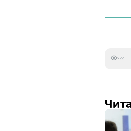
722
Чита