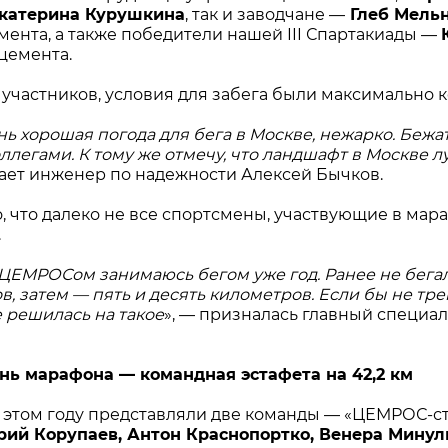
Екатерина Курушкина
, так и заводчане —
Глеб Мель
ента, а также победители нашей III Спартакиады —
цемента.
 участников, условия для забега были максимально 
ь хорошая погода для бега в Москве, нежарко. Бежа
оллегами. К тому же отмечу, что ландшафт в Москве 
ает инженер по надежности Алексей Бычков.
, что далеко не все спортсмены, участвующие в мар
.
ЦЕМРОСом занимаюсь бегом уже год. Ранее не бегала,
в, затем — пять и десять километров. Если бы не тр
е решилась на такое
», — призналась главный специа
нь марафона — командная эстафета на 42,2 км
этом году представляли две команды — «ЦЕМРОС-ст
ий Корупаев, Антон Краснопортко, Венера Минул