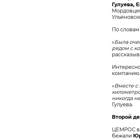
Гулуева, 
Мордовцем
Ульяновск
По словам
«
Была очен
рядом с к
рассказыв
Интересно
компанию
«
Вместе с 
километро
никогда н
Гулуева.
Второй де
ЦЕМРОС в 
бежали
Юр