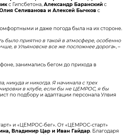
ник
с Гипсбетона,
Александр Баранский
с
Юлия Селиванова и Алексей Бычков
с
комфортными и даже погода была на их стороне.
ть было приятно в такой в атмосфере, особенно
лучше, в Ульяновске все же посложнее дорога
», –
афоне, занимались бегом до прихода в
 никуда и никогда. Я начинала с трех
енировки в клубе, если бы не ЦЕМРОС, я бы
лист по подбору и адаптации персонала Улвия
арт» и «ЦЕМРОС-бег». От «ЦЕМРОС-старт»
ина, Владимир Цар и Иван Гайдар
. Благодаря