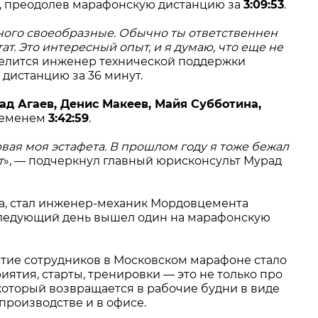
9, преодолев марафонскую дистанцию за
3:09:53
.
много своеобразные. Обычно ты ответственнен
ат. Это интересный опыт, и я думаю, что еще не
делится инженер технической поддержки
дистанцию за 36 минут.
ад Агаев, Денис Макеев, Майя Субботина,
временем
3:42:59
.
рвая моя эстафета. В прошлом году я тоже бежал
т
», — подчеркнул главный юрисконсульт Мурад
, стал инженер-механик Мордовцемента
 следующий день вышел один на марафонскую
тие сотрудников в Московском марафоне стало
тия, старты, тренировки — это не только про
который возвращается в рабочие будни в виде
производстве и в офисе.