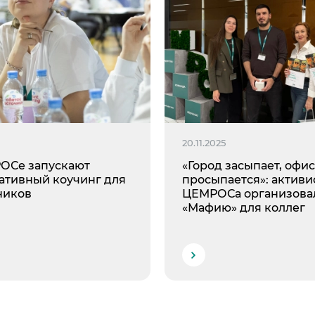
6
20.11.2025
ОСе запускают
«Город засыпает, офис
ативный коучинг для
просыпается»: активи
ников
ЦЕМРОСа организова
«Мафию» для коллег