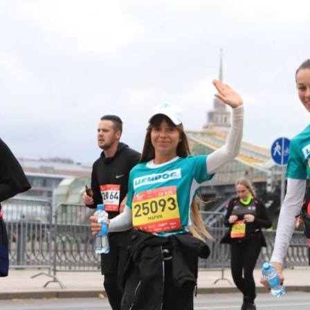
е Холдинга
вов