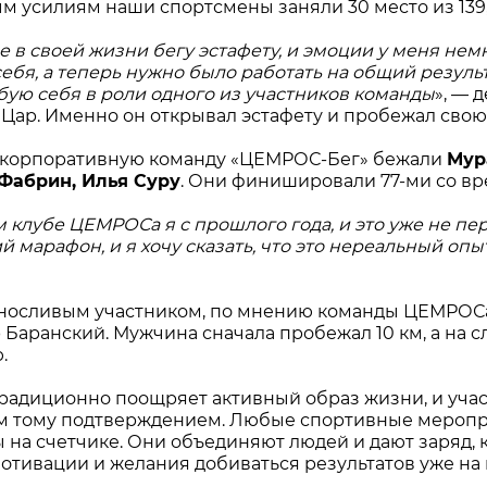
м усилиям наши спортсмены заняли 30 место из 13
е в своей жизни бегу эстафету, и эмоции у меня не
себя, а теперь нужно было работать на общий результ
бую себя в роли одного из участников команды
», — 
Цар. Именно он открывал эстафету и пробежал свою 
 корпоративную команду «ЦЕМРОС-Бег» бежали
Мур
Фабрин, Илья Суру
. Они финишировали 77-ми со 
м клубе ЦЕМРОСа я с прошлого года, и это уже не пе
 марафон, и я хочу сказать, что это нереальный опы
осливым участником, по мнению команды ЦЕМРОСа
 Баранский. Мужчина сначала пробежал 10 км, а на
.
адиционно поощряет активный образ жизни, и учас
 тому подтверждением. Любые спортивные мероприя
 на счетчике. Они объединяют людей и дают заряд, 
мотивации и желания добиваться результатов уже на 