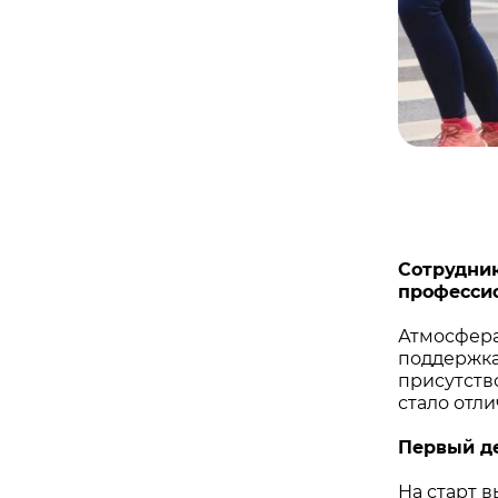
Сотрудник
профессио
Атмосфера
поддержка
присутств
стало отл
Первый д
На старт 