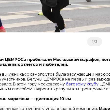
1
/
3
и ЦЕМРОСа пробежали Московский марафон, котор
нальных атлетов и любителей.
 в Лужниках с самого утра была заряжающей на хоро
 участников. Бегуны ЦЕМРОСа не первый раз выходят
овало. В этом году московскому
беговому клубу
ЦЕМР
ичным способом закрепить результаты тренировок и 
ень марафона — дистанция 10 км
вышли как сотрудницы управляющей компании,
Мари