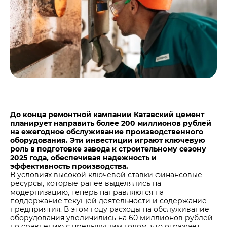
Центры дистрибуции
Реализация ТМЦ и непрофильных активов
Не только цемент
Политика в области закупок
Люди ЦЕМРОСа
В помощь поставщику
Технологии и тренды
Издание для клиентов
Аналитика цементной отрасли
Медиабанк
Пресса о нас
До конца ремонтной кампании Катавский цемент
Контакты
планирует направить более 200 миллионов рублей
на ежегодное обслуживание производственного
Контакты
оборудования. Эти инвестиции играют ключевую
роль в подготовке завода к строительному сезону
Контакты для СМИ
2025 года, обеспечивая надежность и
эффективность производства.
Служба доверия
В условиях высокой ключевой ставки финансовые
ресурсы, которые ранее выделялись на
модернизацию, теперь направляются на
поддержание текущей деятельности и содержание
предприятия. В этом году расходы на обслуживание
оборудования увеличились на 60 миллионов рублей
по сравнению с предыдущим годом, что отражает