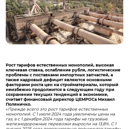
Центры дистрибуции
Реализация ТМЦ и непрофильных активов
Не только цемент
Политика в области закупок
Люди ЦЕМРОСа
В помощь поставщику
Технологии и тренды
Издание для клиентов
Аналитика цементной отрасли
Медиабанк
Пресса о нас
Рост тарифов естественных монополий, высокая
Контакты
ключевая ставка, ослабление рубля, логистические
проблемы с поставками импортных запчастей, а
Контакты
также кадровый дефицит являются основными
факторами роста цен на стройматериалы, который
Контакты для СМИ
неизбежно продолжится в следующем году при
сохранении текущих тенденций в экономике,
Служба доверия
считает финансовый директор ЦЕМРОСа Михаил
Поляничко.
«
Прежде всего это рост тарифов естественных
монополий. С 1 июля 2024 года увеличены цены на
газ, а с 1 декабря 2024 года тарифы на грузовые
железнодорожные перевозки выросли на 13,8%. С 1
января 2025 года дополнительно поднимутся тарифы