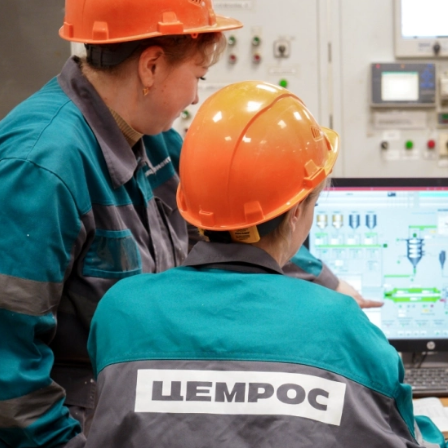
е Холдинга
вов