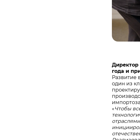
Директор 
года и пр
Развитие 
один из к
проектиру
производс
импортоз
«
Чтобы вс
технологи
отраслями
иницииров
отечестве
Реализова