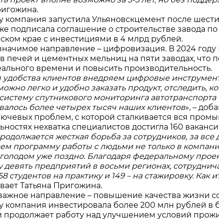
ригожина.
ду компания запустила Ульяновскцемент после шести
акже подписала соглашение о строительстве завода п
ском крае с инвестициями в 4 млрд рублей.
значимое направление – цифровизация. В 2024 го
в печей и цементных мельниц на пяти заводах, что 
ального времени и повысить производительность.
я удобства клиентов внедряем цифровые инструменты
ожно легко и удобно заказать продукт, отследить, ко
систему спутникового мониторинга автотранспорта «
валось более четырех тысяч наших клиентов
», – доб
лючевых проблем, с которой сталкивается вся промы
льностях нехватка специалистов достигла 160 ваканс
продолжается жесткая борьба за сотрудников, за вс
ем программу работы с людьми не только в компании
голодом уже поздно. Благодаря федеральному прое
 девять предприятий в восьми регионах, сотрудничае
8 студентов на практику и 149 – на стажировку. Как 
ывает Татьяна Пригожина.
важное направление – повышение качества жизни со
ду компания инвестировала более 200 млн рублей в 
и продолжает работу над улучшением условий прожи