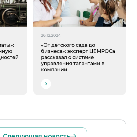
26.12.2024
аты»:
«От детского сада до
инную
бизнеса»: эксперт ЦЕМРОСа
щностей
рассказал о системе
управления талантами в
компании
Следующая новость