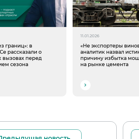
11.01.2026
ез границ»: в
«Не экспортеры винов
е рассказали о
аналитик назвал ист
х вызовах перед
причину избытка мо
ием сезона
на рынке цемента
Предыдущая новость