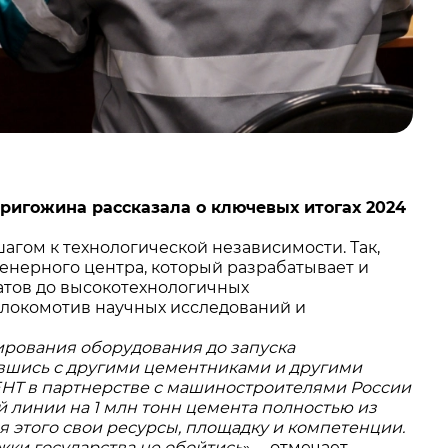
ригожина рассказала о ключевых итогах 2024
гом к технологической независимости. Так,
енерного центра, который разрабатывает и
гатов до высокотехнологичных
а локомотив научных исследований и
ирования оборудования до запуска
ившись с другими цементниками и другими
НТ в партнерстве с машиностроителями России
 линии на 1 млн тонн цемента полностью из
 этого свои ресурсы, площадку и компетенции.
ржки государства не обойтись
», – отмечает