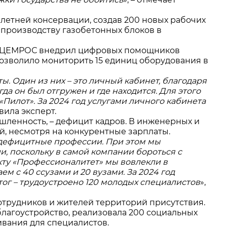
летней консервации, создав 200 новых рабочих
о производству газобетонных блоков в
ду ЦЕМРОС внедрил цифровых помощников
позволило мониторить 15 единиц оборудования в
. Один из них – это личный кабинет, благодаря
гда он был отгружен и где находится. Для этого
Пилот». За 2024 год услугами личного кабинета
авила эксперт.
шленность, – дефицит кадров. В инженерных и
ий, несмотря на конкурентные зарплаты.
е дефицитные профессии.
При этом мы
, поскольку в самой компании бороться с
кту «Профессионалитет» мы вовлекли в
м с 40 ссузами и 20 вузами. За 2024 год
итог
–
трудоустроено 120 молодых специалистов
»,
трудников и жителей территорий присутствия.
благоустройство, реализовала 200 социальных
вания для специалистов.