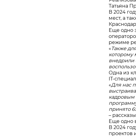
Татьяна П
В 2024 го
мест, а т
Краснодар
Еще одно 
операторо
режиме ре
«
Также дл
которому м
внедрили 
воспользо
Одна из к
IT-специа
«
Для нас 
выстраива
кадровым 
программу
принято 65
– рассказ
Еще одно 
В 2024 го
проектов 