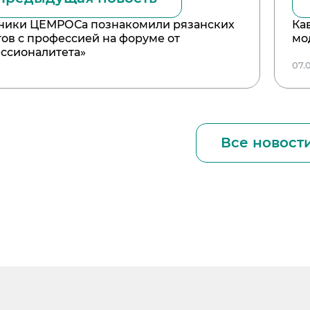
ники ЦЕМРОСа познакомили рязанских
Ка
тов с профессией на форуме от
мо
ссионалитета»
07.
Все новост