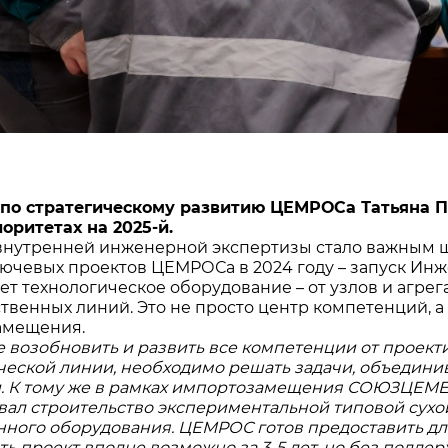
по стратегическому развитию ЦЕМРОСа Татьяна П
иоритетах на 2025-й.
внутренней инженерной экспертизы стало важным ша
лючевых проектов ЦЕМРОСа в 2024 году – запуск Инж
ет технологическое оборудование – от узлов и агре
твенных линий. Это не просто центр компетенций, 
амещения.
е возобновить и развить все компетенции от проект
ческой линии, необходимо решать задачи, объедин
. К тому же в рамках импортозамещения СОЮЗЦЕМЕ
ал строительство экспериментальной типовой сухой
нного оборудования. ЦЕМРОС готов предоставить для
ть проект вполне возможно за 3-5 лет, но без подде