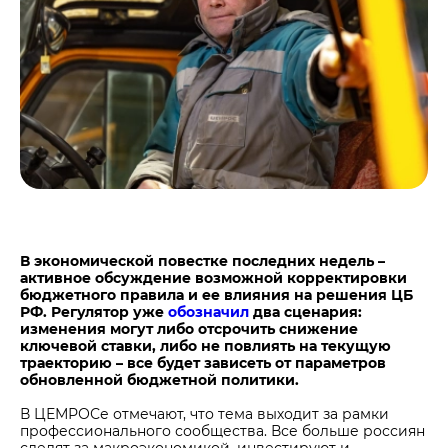
Центры дистрибуции
Реализация ТМЦ и непрофильных активов
Не только цемент
Политика в области закупок
Люди ЦЕМРОСа
В помощь поставщику
Технологии и тренды
Издание для клиентов
Аналитика цементной отрасли
Медиабанк
Пресса о нас
Контакты
В экономической повестке последних недель –
Контакты
активное обсуждение возможной корректировки
бюджетного правила и ее влияния на решения ЦБ
Контакты для СМИ
РФ. Регулятор уже
обозначил
два сценария:
изменения могут либо отсрочить снижение
Служба доверия
ключевой ставки, либо не повлиять на текущую
траекторию –
все будет зависеть от параметров
обновленной бюджетной политики.
В ЦЕМРОСе отмечают, что тема выходит за рамки
профессионального сообщества. Все больше россиян
следят за макроэкономикой, инвестируют и