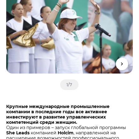
Центры дистрибуции
Реализация ТМЦ и непрофильных активов
Не только цемент
Политика в области закупок
Люди ЦЕМРОСа
В помощь поставщику
Технологии и тренды
Издание для клиентов
Аналитика цементной отрасли
Медиабанк
Пресса о нас
Контакты
Контакты
1
/
7
Контакты для СМИ
Служба доверия
Крупные международные промышленные
компании в последние годы все активнее
инвестируют в развитие управленческих
компетенций среди женщин.
Один из примеров – запуск глобальной программы
She Leads
компанией
Holcim
, направленной на
расширение возможностей профессионального