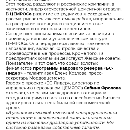
Этот подход разделяют и российские компании, в
частности, лидер отечественной цементной отрасли.
В
ЦЕМРОСе
развитие сотрудников
и сотрудниц
рассматривается как системная работа, направленная
на раскрытие потенциала специалистов вне
зависимости от их пола и стереотипов.
Сегодня женщины занимают значимые позиции в
производственном и управленческом контуре
ЦЕМРОСа. Они нередко возглавляют ключевые
направления, включая контроль качества и
производственные процессы. Кроме того, на
предприятиях компании действуют Женские советы.
Показателен и тот факт, что среди золотых
финалистов
программы кадрового резерва «БС-
Лидер»
– талантливая Елена Козлова, пресс-
секретарь Мордовцемента.
Говоря о проекте «БС-Лидер», директор по
управлению персоналом ЦЕМРОСа
Сабина Фролова
отмечает, что развитие кадрового потенциала
сегодня напрямую связано со способностью бизнеса
адаптироваться к нестабильной экономической
среде.
«
В условиях высокой рыночной неопределенности
инвестиции в человеческий капитал становятся
одним из ключевых драйверов устойчивости. Мы
системно развиваем собственные таланты,