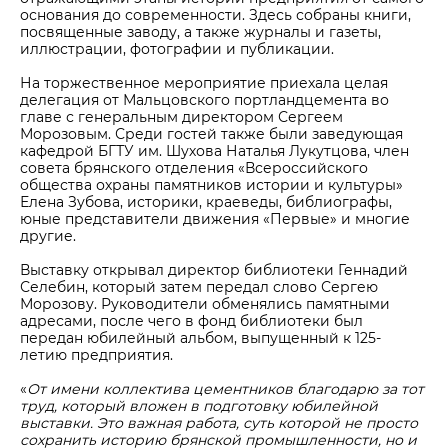
основания до современности. Здесь собраны книги,
посвященные заводу, а также журналы и газеты,
иллюстрации, фотографии и публикации.
На торжественное мероприятие приехала целая
делегация от Мальцовского портландцемента во
главе с генеральным директором Сергеем
Морозовым. Среди гостей также были заведующая
кафедрой БГТУ им. Шухова Наталья Лукутцова, член
совета брянского отделения «Всероссийского
общества охраны памятников истории и культуры»
Елена Зубова, историки, краеведы, библиографы,
юные представители движения «Первые» и многие
другие.
Выставку открывал директор библиотеки Геннадий
Селебин, который затем передал слово Сергею
Морозову. Руководители обменялись памятными
адресами, после чего в фонд библиотеки был
передан юбилейный альбом, выпущенный к 125-
летию предприятия.
«
От имени коллектива цементников благодарю за тот
труд, который вложен в подготовку юбилейной
выставки. Это важная работа, суть которой не просто
сохранить историю брянской промышленности, но и