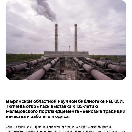
Центры дистрибуции
Реализация ТМЦ и непрофильных активов
Не только цемент
Политика в области закупок
Люди ЦЕМРОСа
В помощь поставщику
Технологии и тренды
Издание для клиентов
Аналитика цементной отрасли
Медиабанк
Пресса о нас
Контакты
Контакты
Контакты для СМИ
Служба доверия
В Брянской областной научной библиотеке им. Ф.И.
Тютчева открылась выставка к 125-летию
Мальцовского портландцемента «Вековые традиции
качества и заботы о людях».
Экспозиция представлена четырьмя разделами,
отражающими этапы истории предприятия от самого