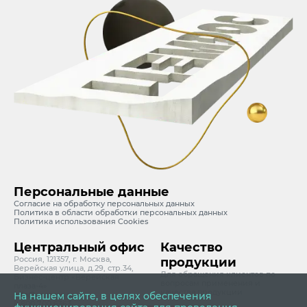
Персональные данные
Согласие на обработку персональных данных
Политика в области обработки персональных данных
Политика использования Cookies
Центральный офис
Качество
Россия, 121357, г. Москва,
продукции
Верейская улица, д.29, стр.34,
Для обращения клиентов по
Бизнес-центр «Верейская
вопросам применения и
плаза-4»
качества продукции
info@cemros.ru
На нашем сайте, в целях обеспечения
8 800 700 6363