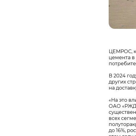
ЦЕМРОС, к
цемента в
потребит
В 2024 го
других ст
на доставк
«На это в
ОАО «РЖД»
существен
всех сегм
полуторак
до 16%, ро