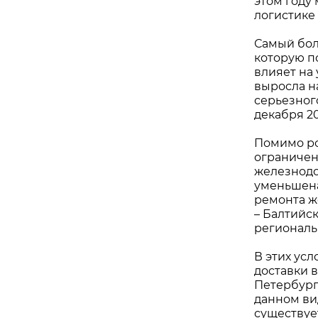
этом году
логистике
Самый бол
которую п
влияет на
выросла на
серьезног
декабря 2
Помимо ро
ограничен
железнодо
уменьшена 
ремонта ж
– Балтийс
региональ
В этих ус
доставки 
Петербург
данном вид
существуе