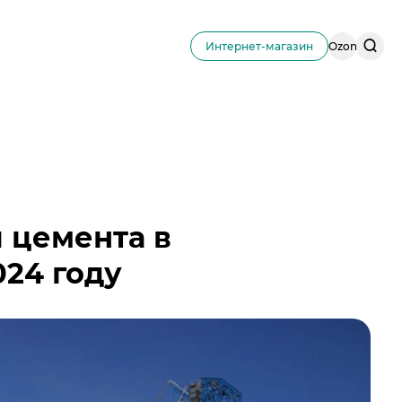
Поис
Интернет-магазин
Ozon
по
сайту
 цемента в
024 году