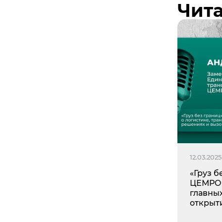
Чита
12.03.2025
«Груз б
ЦЕМРОС
главны
открыт