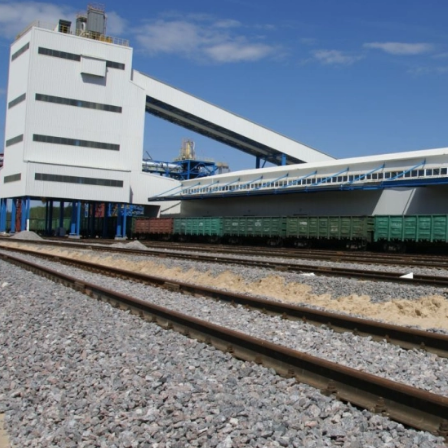
е Холдинга
вов