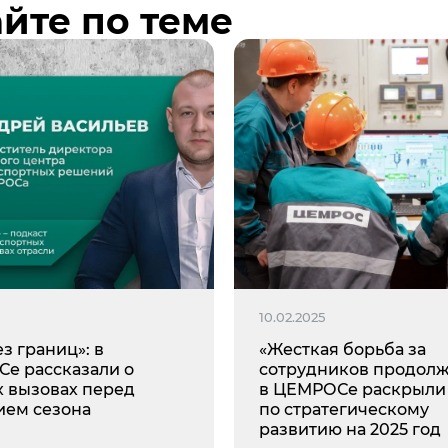
йте по теме
10.02.2025
ез границ»: в
«Жесткая борьба за
е рассказали о
сотрудников продолж
х вызовах перед
в ЦЕМРОСе раскрыли
ием сезона
по стратегическому
развитию на 2025 год