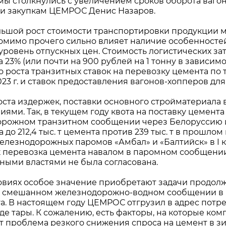
 мы столкнулись с увеличением сроков оборота вагон
 и закупкам ЦЕМРОС Денис Назаров.
ьшой рост стоимости транспортировки продукции м
омимо прочего сильно влияет наличие особенностей
 уровень отпускных цен. Стоимость логистических за
 23% (или почти на 900 рублей на 1 тонну в зависим
о роста транзитных ставок на перевозку цемента по 
023 г. и ставок предоставления вагонов-хопперов дл
ста издержек, поставки основного стройматериала 
иями. Так, в текущем году квота на поставку цемент
рожном транзитном сообщении через Белоруссию и
до 212,4 тыс. т цемента против 239 тыс. т в прошлом
елезнодорожных паромов «Амбал» и «Балтийск» в I к
к перевозка цемента навалом в паромном сообщени
ными властями не была согласована.
ловиях особое значение приобретают задачи продол
в смешанном железнодорожно-водном сообщении в мя
а. В настоящем году ЦЕМРОС отгрузил в адрес потре
е тары. К сожалению, есть факторы, на которые комп
т проблема резкого снижения спроса на цемент в зи