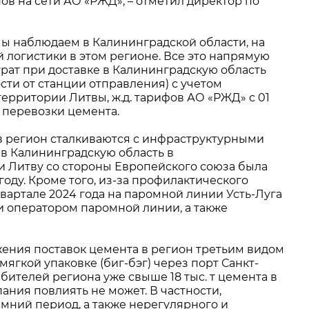
ов на сети АО «РЖД», – отметил директор по
ы наблюдаем в Калининградской области, на
 логистики в этом регионе. Все это напрямую
трат при доставке в Калининградскую область
ости от станции отправления) с учетом
территории Литвы, ж.д. тарифов АО «РЖД» с 01
я перевозки цемента.
в регион сталкиваются с инфраструктурными
а в Калининградскую область в
 Литву со стороны Европейского союза была
 году. Кроме того, из-за профилактического
вартале 2024 года на паромной линии Усть-Луга
и оператором паромной линии, а также
жения поставок цемента в регион третьим видом
гкой упаковке (биг-бэг) через порт Санкт-
бителей региона уже свыше 18 тыс. т цемента в
ания повлиять не может. В частности,
мний период, а также нерегулярного и