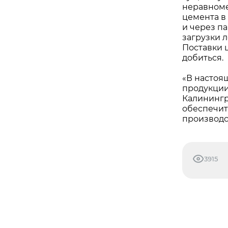
неравноме
цемента в
и через п
загрузки 
Поставки 
добиться.
«В настоя
продукции
Калинингр
обеспечит
производс
3915