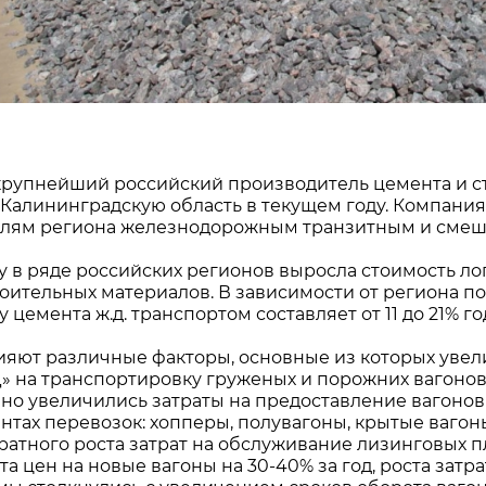
рупнейший российский производитель цемента и ст
 Калининградскую область в текущем году. Компания
елям региона железнодорожным транзитным и сме
ду в ряде российских регионов выросла стоимость ло
роительных материалов. В зависимости от региона по
у цемента ж.д. транспортом составляет от 11 до 21% год
лияют различные факторы, основные из которых уве
 на транспортировку груженых и порожних вагонов на
но увеличились затраты на предоставление вагонов
ентах перевозок: хопперы, полувагоны, крытые вагон
ратного роста затрат на обслуживание лизинговых п
ста цен на новые вагоны на 30-40% за год, роста зат