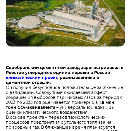
Центры дистрибуции
Реализация ТМЦ и непрофильных активов
Не только цемент
Политика в области закупок
Люди ЦЕМРОСа
В помощь поставщику
Технологии и тренды
Издание для клиентов
Аналитика цементной отрасли
Медиабанк
Пресса о нас
Серебрянский цементный завод зарегистрировал в
Контакты
Реестре углеродных единиц первый в России
климатический проект
, реализованный в
Контакты
цементной отрасли.
Контакты для СМИ
Он получил безусловное положительное заключение
о валидации. Совокупный ожидаемый эффект
Служба доверия
сокращения выбросов парниковых газов за период с
2023 по 2033 год оценивается примерно в
1,8 млн
тонн CO₂
-
эквивалента
– универсальной единицы
оценки климатического воздействия.
В основе проекта – перевод технологических
процессов предприятия с угольного топлива на
природный газ. В ближайшее время планируется