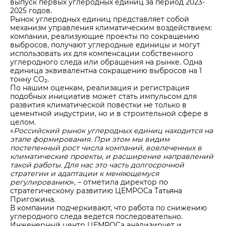
выпуск первых углеродных единиц за период 2023-
2025 годов.
Рынок углеродных единиц представляет собой
механизм управления климатическим воздействием:
компании, реализующие проекты по сокращению
выбросов, получают углеродные единицы и могут
использовать их для компенсации собственного
углеродного следа или обращения на рынке. Одна
единица эквивалентна сокращению выбросов на 1
тонну CO₂.
По нашим оценкам, реализация и регистрация
подобных инициатив может стать импульсом для
развития климатической повестки не только в
цементной индустрии, но и в строительной сфере в
целом.
«
Российский рынок углеродных единиц находится на
этапе формирования. При этом мы видим
постепенный рост числа компаний, вовлеченных в
климатические проекты, и расширение направлений
такой работы. Для нас это часть долгосрочной
стратегии и адаптации к меняющемуся
регулированию
», – отметила директор по
стратегическому развитию ЦЕМРОСа Татьяна
Пригожина.
В компании подчеркивают, что работа по снижению
углеродного следа ведется последовательно.
Инженерный центр ЦЕМРОСа анализирует и