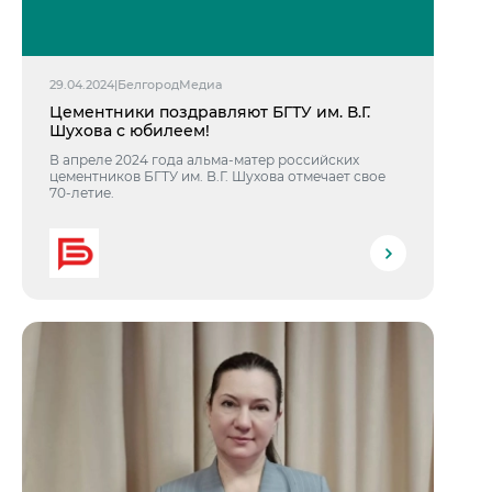
29.04.2024
|
БелгородМедиа
Цементники поздравляют БГТУ им. В.Г.
Шухова с юбилеем!
В апреле 2024 года альма-матер российских
цементников БГТУ им. В.Г. Шухова отмечает свое
70-летие.