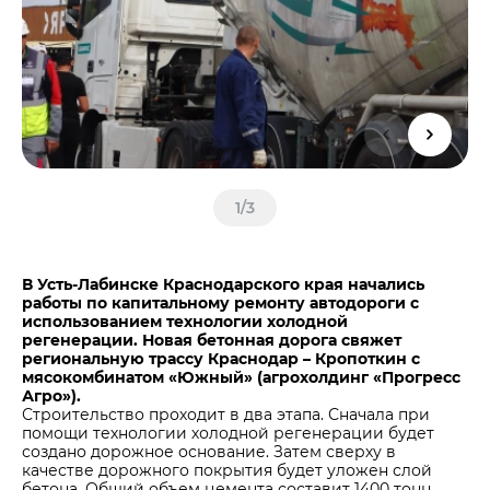
Центры дистрибуции
Реализация ТМЦ и непрофильных активов
Не только цемент
Политика в области закупок
Люди ЦЕМРОСа
В помощь поставщику
Технологии и тренды
Издание для клиентов
Аналитика цементной отрасли
Медиабанк
1
/
3
Пресса о нас
Контакты
В Усть-Лабинске Краснодарского края начались
Контакты
работы по капитальному ремонту автодороги с
использованием технологии холодной
Контакты для СМИ
регенерации.
Новая бетонная дорога свяжет
региональную трассу Краснодар – Кропоткин с
Служба доверия
мясокомбинатом «Южный» (агрохолдинг «Прогресс
Агро»).
Строительство проходит в два этапа. Сначала при
помощи технологии холодной регенерации будет
создано дорожное основание. Затем сверху в
качестве дорожного покрытия будет уложен слой
бетона. Общий объем цемента составит 1400 тонн,