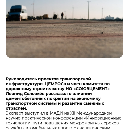
Центры дистрибуции
Реализация ТМЦ и непрофильных активов
Не только цемент
Политика в области закупок
Люди ЦЕМРОСа
В помощь поставщику
Технологии и тренды
Издание для клиентов
Аналитика цементной отрасли
Медиабанк
Пресса о нас
Контакты
Контакты
Руководитель проектов транспортной
инфраструктуры ЦЕМРОСа и член комитета по
Контакты для СМИ
дорожному строительству НО «СОЮЗЦЕМЕНТ»
Леонид Соловьёв рассказал о влиянии
Служба доверия
цементобетонных покрытий на экономику
транспортной системы и развитие смежных
отраслей.
Эксперт выступил в МАДИ на XII Международной
научно-практической конференции «Инновационные
технологии: пути повышения межремонтных сроков
службы автомобильных дорог» с аналитическим