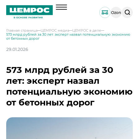
Поиск
Ozon
по
сайту
Главная страница
ЦЕМРОС медиа
ЦЕМРОС в деле
573 млрд рублей за 30 лет: эксперт назвал потенциальную экономию
О компании
от бетонных дорог
Менеджмент
29.01.2026
Продукция
Документы
Навальный цемент
Услуги
573 млрд рублей за 30
География активов
Тарированный цемент
Техническая поддержка
Инвесторам
Наши компетенции и возможности
лет: эксперт назвал
Портландцемент ЦЕМРОС 500 ЭКСТРА
Сервисная поддержка
Выпуск 1
Решения по сегментам строительства
Портландцемент ЦЕМРОС 400 ПЛЮС
Устойчивое развитие
потенциальную экономию
Проектная поддержка
Примеры приготовления строительных см
Выпуск 2
Охрана труда и здоровья
от бетонных дорог
Закупки
Мобильные лаборатории
Иные строительные материалы
Наши люди
Закупки
Отгрузка и доставка
Карьера
Проверка на контрафакт
Социальные инвестиции
Активные закупочные процедуры на ЭТП
Автоперевозки
Качество
ЦЕМРОС медиа
Охрана окружающей среды
Активные закупочные процедуры на сайте
Железнодорожные отгрузки
Архив закупочных процедур
Заказать цемент
ЦЕМРОС в деле
Водный транспорт