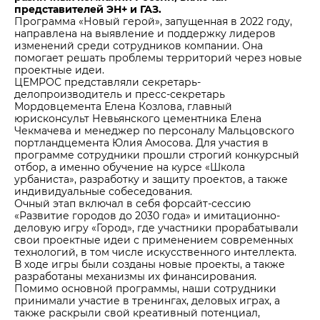
представителей ЭН+ и ГАЗ.
Программа «Новый герой», запущенная в 2022 году,
направлена на выявление и поддержку лидеров
изменений среди сотрудников компании. Она
помогает решать проблемы территорий через новые
проектные идеи.
ЦЕМРОС представляли секретарь-
делопроизводитель и пресс-секретарь
Мордовцемента Елена Козлова, главный
юрисконсульт Невьянского цементника Елена
Чекмачева и менеджер по персоналу Мальцовского
портландцемента Юлия Амосова. Для участия в
программе сотрудники прошли строгий конкурсный
отбор, а именно обучение на курсе «Школа
урбаниста», разработку и защиту проектов, а также
индивидуальные собеседования.
Очный этап включал в себя форсайт-сессию
«Развитие городов до 2030 года» и имитационно-
деловую игру «Город», где участники прорабатывали
свои проектные идеи с применением современных
технологий, в том числе искусственного интеллекта.
В ходе игры были созданы новые проекты, а также
разработаны механизмы их финансирования.
Помимо основной программы, наши сотрудники
принимали участие в тренингах, деловых играх, а
также раскрыли свой креативный потенциал,