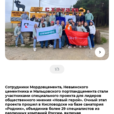
Центры дистрибуции
Реализация ТМЦ и непрофильных активов
Не только цемент
Политика в области закупок
Люди ЦЕМРОСа
В помощь поставщику
Технологии и тренды
Издание для клиентов
Аналитика цементной отрасли
Медиабанк
Пресса о нас
Контакты
Контакты
1
/
3
Контакты для СМИ
Служба доверия
Сотрудники Мордовцемента, Невьянского
цементника и Мальцовского портландцемента стали
участниками специального проекта для лидеров
общественного мнения «Новый герой». Очный этап
проекта прошел в Кисловодске на базе санатория
«Родник», объединив более 29 специалистов из
различных компаний России, включая