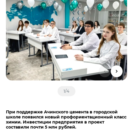
Центры дистрибуции
Реализация ТМЦ и непрофильных активов
Не только цемент
Политика в области закупок
Люди ЦЕМРОСа
В помощь поставщику
Технологии и тренды
Издание для клиентов
Аналитика цементной отрасли
Медиабанк
Пресса о нас
Контакты
Контакты
Контакты для СМИ
1
/
4
Служба доверия
При поддержке Ачинского цемента в городской
школе появился новый профориентационный класс
химии. Инвестиции предприятия в проект
составили почти 5 млн рублей.