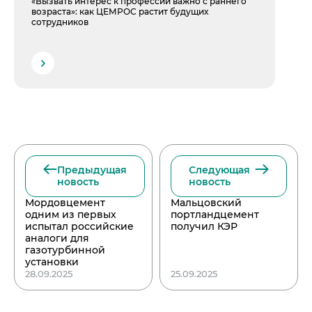
«Вызвать интерес к профессии важно с раннего
возраста»: как ЦЕМРОС растит будущих
сотрудников
Предыдущая
Следующая
новость
новость
Мордовцемент
Мальцовский
одним из первых
портландцемент
испытал российские
получил КЭР
аналоги для
газотурбинной
установки
28.09.2025
25.09.2025