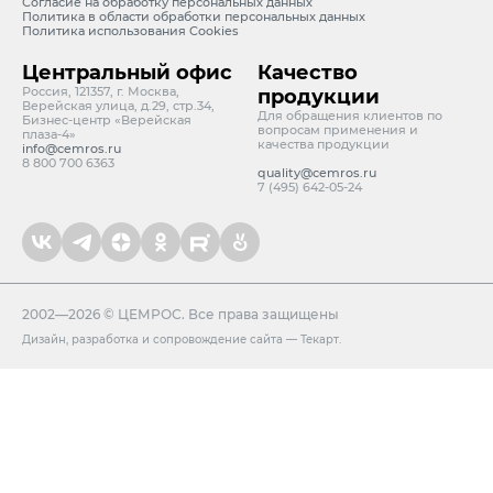
Согласие на обработку персональных данных
Политика в области обработки персональных данных
Политика использования Cookies
Центральный офис
Качество
Россия, 121357, г. Москва,
продукции
Верейская улица, д.29, стр.34,
Для обращения клиентов по
Бизнес-центр «Верейская
вопросам применения и
плаза-4»
качества продукции
info@cemros.ru
8 800 700 6363
quality@cemros.ru
7 (495) 642-05-24
2002—2026 © ЦЕМРОС. Все права защищены
Дизайн
,
разработка и сопровождение сайта
—
Текарт
.