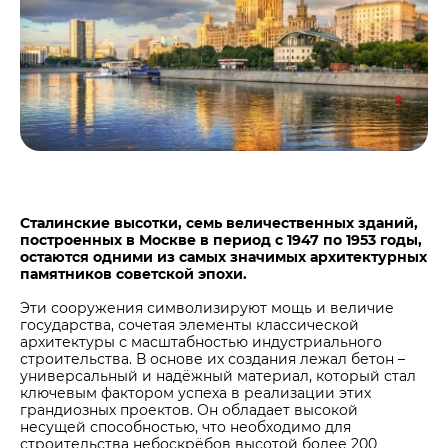
Центры дистрибуции
Реализация ТМЦ и непрофильных активов
Не только цемент
Политика в области закупок
Люди ЦЕМРОСа
В помощь поставщику
Технологии и тренды
Издание для клиентов
Аналитика цементной отрасли
Медиабанк
Пресса о нас
Сталинские высотки, семь величественных зданий,
Контакты
построенных в Москве в период с 1947 по 1953 годы,
остаются одними из самых значимых архитектурных
Контакты
памятников советской эпохи.
Контакты для СМИ
Эти сооружения символизируют мощь и величие
государства, сочетая элементы классической
Служба доверия
архитектуры с масштабностью индустриального
строительства. В основе их создания лежал бетон –
универсальный и надёжный материал, который стал
ключевым фактором успеха в реализации этих
грандиозных проектов. Он обладает высокой
несущей способностью, что необходимо для
строительства небоскрёбов высотой более 200