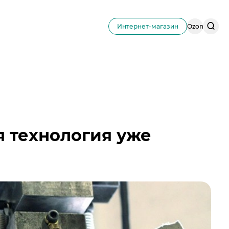
Поис
Интернет-магазин
Ozon
по
сайту
я технология уже