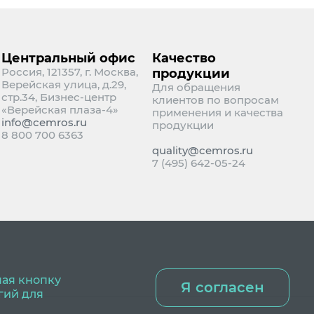
Центральный офис
Качество
Россия, 121357, г. Москва,
продукции
Верейская улица, д.29,
Для обращения
стр.34, Бизнес-центр
клиентов по вопросам
«Верейская плаза-4»
применения и качества
info@cemros.ru
продукции
8 800 700 6363
quality@cemros.ru
7 (495) 642-05-24
мая кнопку
Я согласен
гий для