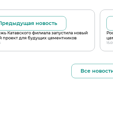
Предыдущая новость
жь Катавского филиала запустила новый
Ро
й проект для будущих цементников
це
6
15.0
Все новост