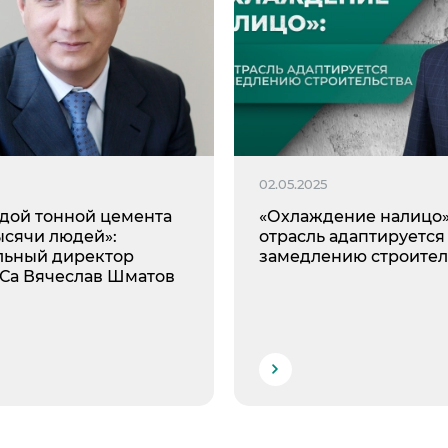
02.05.2025
ждой тонной цемента
«Охлаждение налицо»
ысячи людей»:
отрасль адаптируется
льный директор
замедлению строител
а Вячеслав Шматов