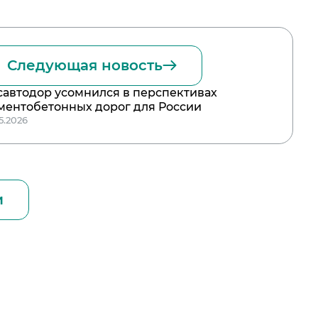
Следующая новость
савтодор усомнился в перспективах
ментобетонных дорог для России
5.2026
и