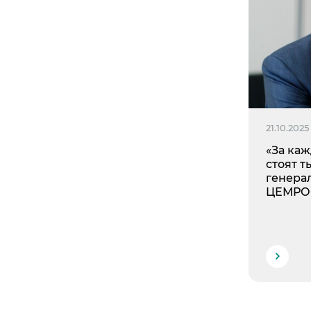
21.10.2025
«За ка
стоят т
генера
ЦЕМРОС