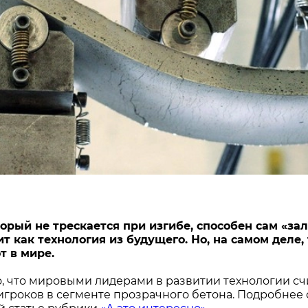
е Холдинга
вов
торый не трескается при изгибе, способен сам «з
учит как технология из будущего. Но, на самом де
 в мире.
, что мировыми лидерами в развитии технологии с
игроков в сегменте прозрачного бетона. Подробнее