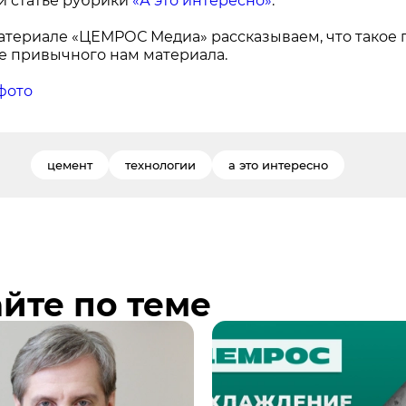
 статье рубрики
«А это интересно»
.
атериале «ЦЕМРОС Медиа» рассказываем, что такое г
е привычного нам материала.
фото
цемент
технологии
а это интересно
йте по теме