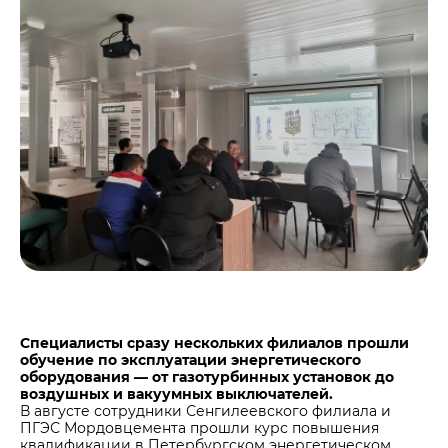
Центры дистрибуции
Реализация ТМЦ и непрофильных активов
Не только цемент
Политика в области закупок
Люди ЦЕМРОСа
В помощь поставщику
Технологии и тренды
Издание для клиентов
Аналитика цементной отрасли
Медиабанк
Пресса о нас
Контакты
Контакты
Контакты для СМИ
Служба доверия
Специалисты сразу нескольких филиалов прошли
обучение по эксплуатации энергетического
оборудования — от газотурбинных установок до
воздушных и вакуумных выключателей.
В августе сотрудники Сенгилеевского филиала и
ПГЭС Мордовцемента прошли курс повышения
квалификации в Петербургском энергетическом