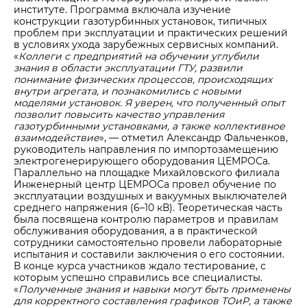
институте. Программа включала изучение
конструкции газотурбинных установок, типичных
проблем при эксплуатации и практических решений
в условиях ухода зарубежных сервисных компаний.
«
Коллеги с предприятий на обучении углубили
знания в области эксплуатации ГТУ, развили
понимание физических процессов, происходящих
внутри агрегата, и познакомились с новыми
моделями установок. Я уверен, что полученный опыт
позволит повысить качество управления
газотурбинными установками, а также коллективное
взаимодействие
», — отметил Александр Фальченков,
руководитель направления по импортозамещению
электрогенерирующего оборудования ЦЕМРОСа.
Параллельно на площадке Михайловского филиала
Инженерный центр ЦЕМРОСа провел обучение по
эксплуатации воздушных и вакуумных выключателей
среднего напряжения (6–10 кВ). Теоретическая часть
была посвящена контролю параметров и правилам
обслуживания оборудования, а в практической
сотрудники самостоятельно провели лабораторные
испытания и составили заключения о его состоянии.
В конце курса участников ждало тестирование, с
которым успешно справились все специалисты.
«
Полученные знания и навыки могут быть применены
для корректного составления графиков ТОиР, а также