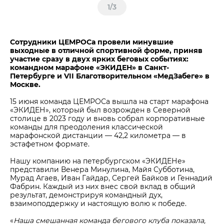
1
/
3
Сотрудники ЦЕМРОСа провели минувшие
выходные в отличной спортивной форме, приняв
участие сразу в двух ярких беговых событиях:
командном марафоне «ЭКИДЕН» в Санкт-
Петербурге и VII Благотворительном «МедЗабеге» в
Москве.
15 июня команда ЦЕМРОСа вышла на старт марафона
«ЭКИДЕН», который был возрожден в Северной
столице в 2023 году и вновь собрал корпоративные
команды для преодоления классической
марафонской дистанции — 42,2 километра — в
эстафетном формате.
Нашу компанию на петербургском «ЭКИДЕНе»
представили Венера Минулина, Майя Субботина,
Мурад Агаев, Иван Гайдар, Сергей Байков и Геннадий
Фабрин. Каждый из них внес свой вклад в общий
результат, демонстрируя командный дух,
взаимоподдержку и настоящую волю к победе.
«
Наша смешанная команда
бегового клуба
показала,