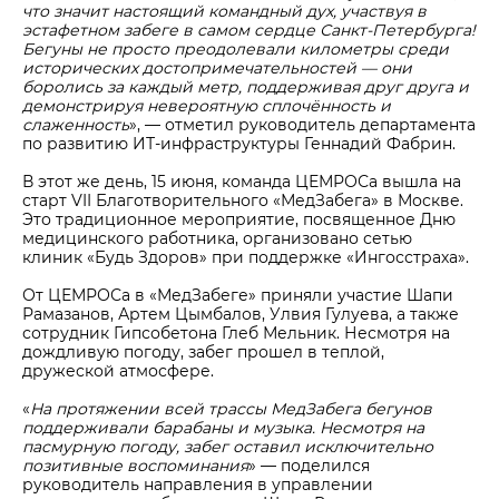
что значит настоящий командный дух, участвуя в
эстафетном забеге в самом сердце Санкт-Петербурга!
Бегуны не просто преодолевали километры среди
исторических достопримечательностей — они
боролись за каждый метр, поддерживая друг друга и
демонстрируя невероятную сплочённость и
слаженность
», — отметил руководитель департамента
по развитию ИТ-инфраструктуры Геннадий Фабрин.
В этот же день, 15 июня, команда ЦЕМРОСа вышла на
старт VII Благотворительного «МедЗабега» в Москве.
Это традиционное мероприятие, посвященное Дню
медицинского работника, организовано сетью
клиник «Будь Здоров» при поддержке «Ингосстраха».
От ЦЕМРОСа в «МедЗабеге» приняли участие Шапи
Рамазанов, Артем Цымбалов, Улвия Гулуева, а также
сотрудник Гипсобетона Глеб Мельник. Несмотря на
дождливую погоду, забег прошел в теплой,
дружеской атмосфере.
«
На протяжении всей трассы МедЗабега бегунов
поддерживали барабаны и музыка. Несмотря на
пасмурную погоду, забег оставил исключительно
позитивные воспоминания
» — поделился
руководитель направления в управлении