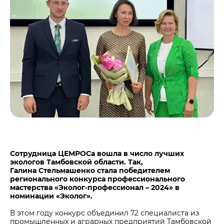
Центры дистрибуции
Реализация ТМЦ и непрофильных активов
Не только цемент
Политика в области закупок
Люди ЦЕМРОСа
В помощь поставщику
Технологии и тренды
Издание для клиентов
Аналитика цементной отрасли
Медиабанк
Пресса о нас
Контакты
Контакты
Контакты для СМИ
Сотрудница ЦЕМРОСа вошла в число лучших
экологов Тамбовской области. Так,
Служба доверия
Галина Стельмашенко стала победителем
регионального конкурса профессионального
мастерства «Эколог-профессионал – 2024» в
номинации «Эколог».
В этом году конкурс объединил 72 специалиста из
промышленных и аграрных предприятий Тамбовской