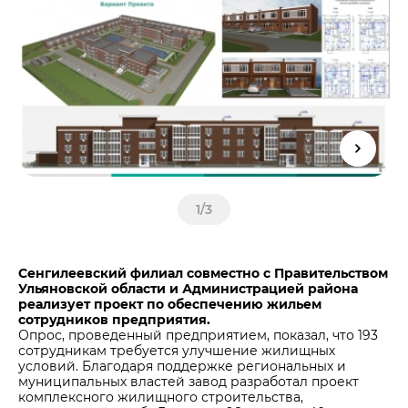
Центры дистрибуции
Реализация ТМЦ и непрофильных активов
Не только цемент
Политика в области закупок
Люди ЦЕМРОСа
В помощь поставщику
Технологии и тренды
Издание для клиентов
Аналитика цементной отрасли
Медиабанк
Пресса о нас
1
/
3
Контакты
Контакты
Контакты для СМИ
Сенгилеевский филиал совместно с Правительством
Ульяновской области и Администрацией района
Служба доверия
реализует проект по обеспечению жильем
сотрудников предприятия.
Опрос, проведенный предприятием, показал, что 193
сотрудникам требуется улучшение жилищных
условий. Благодаря поддержке региональных и
муниципальных властей завод разработал проект
комплексного жилищного строительства,