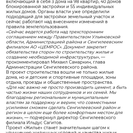
включающий в себя 3 дома на 98 квартир, 40 домов
блокированной застройки и 55 индивидуальных
жилых домов. Органы власти уже определили
подходящий для застройки земельный участок и
сейчас работают над внесением изменений в
правила землепользования.
«Сейчас ведется работа над трехсторонним
соглашением между Правительством Ульяновской
области, Администрацией района и Сенгилеевским
филиалом АО «ЦЕМРОС». Документ закрепит
обязательства сторон по строительству жилья и
созданию необходимой инфраструктуры»
, —
прокомментировал Михаил Самаркин, глава
Администрации Сенгилеевского района.
В проект строительства вошли не только жилые
дома, но и детские и спортивные площадки, зоны
отдыха, проезды и общественные пространства.
«Для нас важно не просто производить цемент, а быть
частью жизни наших сотрудников и их семей. Мы
благодарны региональным и муниципальным
властям за поддержку и верим, что совместными
усилиями сможем сделать Сенгилеевский район и
регион в целом еще более комфортным местом для
жизни»
, — подчеркнул директор Сенгилеевского
филиала Ильдус Сагитов.
Проект «Жилье» станет значительным шагом к
улучшению жилищных условий и качества жизни