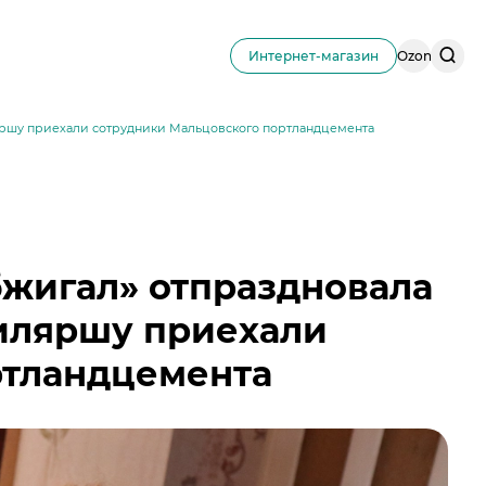
Поис
Интернет-магазин
Ozon
по
сайту
ляршу приехали сотрудники Мальцовского портландцемента
бжигал» отпраздновала
биляршу приехали
ртландцемента