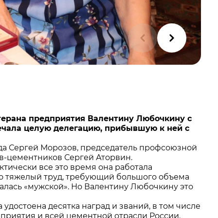
терана предприятия Валентину Любочкину с
ечала целую делегацию, прибывшую к ней с
да Сергей Морозов, председатель профсоюзной
в-цементников Сергей Аторвин.
ктически все это время она работала
но тяжелый труд, требующий большого объема
талась «мужской». Но Валентину Любочкину это
а удостоена десятка наград и званий, в том числе
едприятия и всей цементной отрасли России.