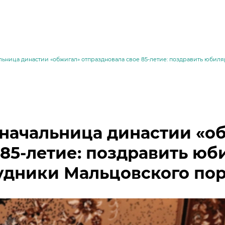
льница династии «обжигал» отпраздновала свое 85-летие: поздравить юби
начальница династии «о
 85-летие: поздравить ю
удники Мальцовского по
месей