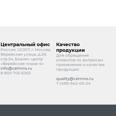
Центральный офис
Качество
Россия, 121357, г. Москва,
продукции
Верейская улица, д.29,
Для обращения
стр.34, Бизнес-центр
клиентов по вопросам
«Верейская плаза-4»
применения и качества
info@cemros.ru
продукции
8 800 700 6363
quality@cemros.ru
7 (495) 642-05-24