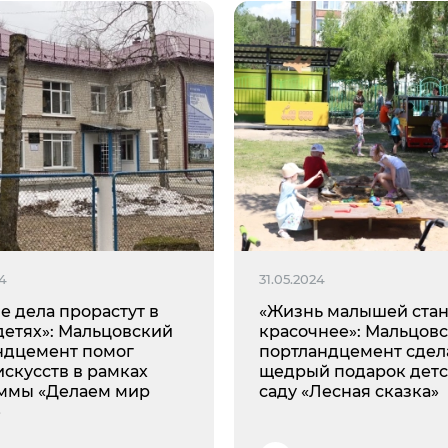
24
31.05.2024
е дела прорастут в
«Жизнь малышей стан
детях»: Мальцовский
красочнее»: Мальцов
ндцемент помог
портландцемент сдел
искусств в рамках
щедрый подарок дет
ммы «Делаем мир
саду «Лесная сказка»
»