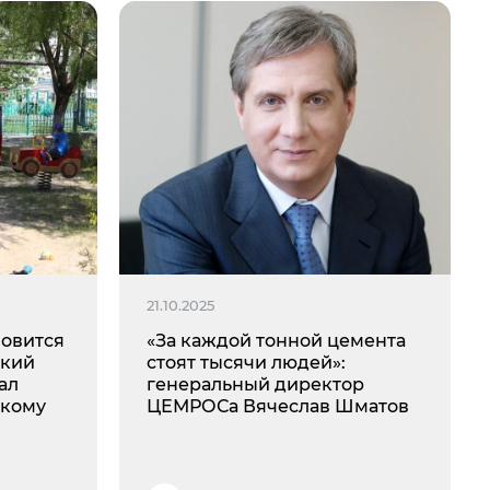
21.10.2025
овится
«За каждой тонной цемента
ский
стоят тысячи людей»:
ал
генеральный директор
скому
ЦЕМРОСа Вячеслав Шматов