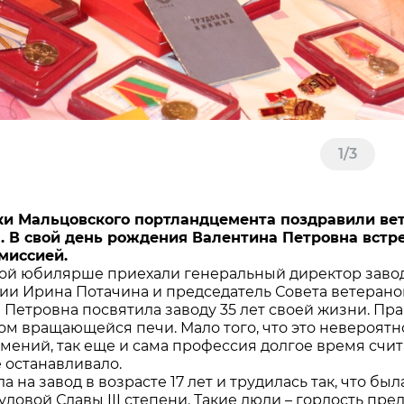
1
/
3
ки Мальцовского портландцемента поздравили ве
. В свой день рождения Валентина Петровна встр
миссией.
ой юбилярше приехали генеральный директор заво
ии Ирина Потачина и председатель Совета ветерано
 Петровна посвятила заводу 35 лет своей жизни. Пра
м вращающейся печи. Мало того, что это невероят
умений, так еще и сама профессия долгое время счи
е останавливало.
 на завод в возрасте 17 лет и трудилась так, что был
удовой Славы III степени. Такие люди – гордость пр