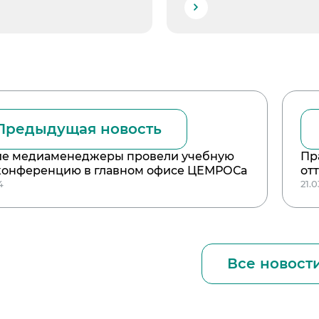
Предыдущая новость
е медиаменеджеры провели учебную
Пр
конференцию в главном офисе ЦЕМРОСа
от
4
21.
Все новост