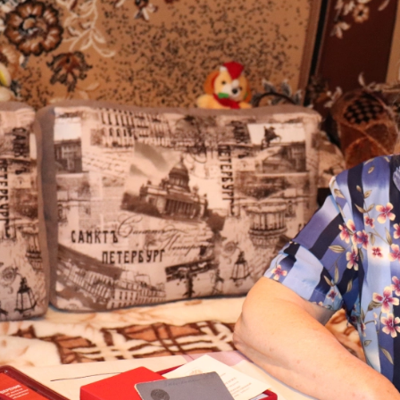
е Холдинга
вов