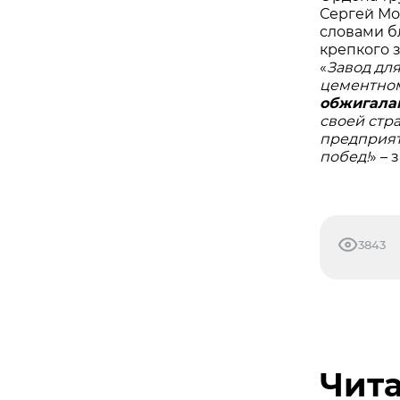
Сергей Мо
словами б
крепкого 
«
Завод для
цементном
обжигала
своей стра
предприят
побед!
» –
3843
Чита