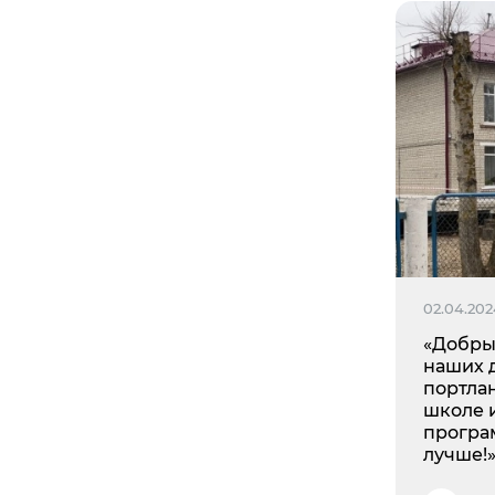
02.04.20
«Добры
наших 
портла
школе 
програ
лучше!