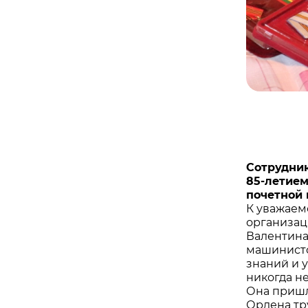
Сотрудни
85-летием
почетной 
К уважаем
организац
Валентина
машинисто
знаний и 
никогда н
Она пришла
Ордена тр