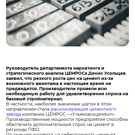
Центры дистрибуции
Реализация ТМЦ и непрофильных активов
Не только цемент
Политика в области закупок
Люди ЦЕМРОСа
В помощь поставщику
Технологии и тренды
Издание для клиентов
Аналитика цементной отрасли
Медиабанк
Пресса о нас
Руководитель департамента маркетинга и
Контакты
стратегического анализа ЦЕМРОСа Денис Усольцев
заявил, что резкого роста цен на цемент из-за
Контакты
возможного ажиотажа в настоящее время не
предвидится. Производители провели всю
Контакты для СМИ
необходимую работу для удовлетворения спроса на
базовый стройматериал.
Служба доверия
В частности, наиболее значимым шагом в этом
направлении стала
расконсервация цементного
завода
компании ЦЕМРОС – «Ульяновскцемент».
Производственные мощности предприятия способны
обеспечить дополнительный спрос на цемент в
регионах ПФО.
По мнению эксперта, на себестоимость цемента