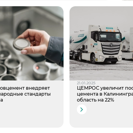
21.01.2025
овцемент внедряет
ЦЕМРОС увеличит по
ародные стандарты
цемента в Калинингр
ва
область на 22%