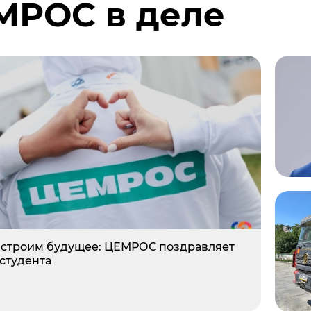
МРОС в деле
е Холдинга
вов
 строим будущее: ЦЕМРОС поздравляет
 студента