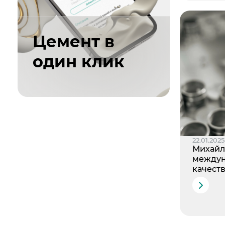
Цемент в
один клик
22.01.2025
Михайл
междун
качест