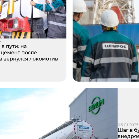
5
 в пути: на
цемент после
а вернулся локомотив
06.01.2025
Шаг в б
внедряе