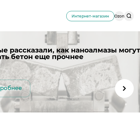
Поис
Интернет-магазин
Ozon
по
сайту
ые рассказали, как наноалмазы могу
ать бетон еще прочнее
робнее