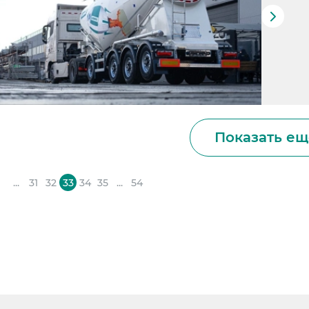
Показать ещ
1
...
31
32
33
34
35
...
54