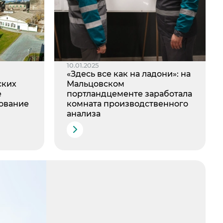
10.01.2025
«Здесь все как на ладони»: на
ских
Мальцовском
е
портландцементе заработала
ование
комната производственного
анализа