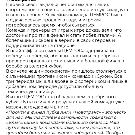
Первый сезон выдался непростым для наших
спортсменов, но они показали невероятную силу духа
и волю к победе. Хоккейная команда ЦЕМРОС была
создана осенью прошлого года, и игрокам
потребовалось время, чтобы сыграться.
Команда и тренеры от игры к игре доказывали, что
достойны пройти в финал и стать победителями. А
болельщики искренне верили в своих героев и
поддерживали их на стадионе.
В плей-офф спортсмены ЦЕМРОСа одерживали
победу за победой, обошли золотых и серебряных
призеров прошлых лет и вышли в большой финал в
борьбе за золотой кубок.
В финале нашим хоккеистам пришлось столкнуться с
сильнейшим противником – командой «Сухой». Все
три периода мы шли вровень с соперником и лишь в
добавленном периоде допустили обидную
техническую ошибку.
В итоге ЦЕМРОС стал обладателем серебряного
кубка. Путь в финал и результат нашей команды уже
назван легендарным в лиге!
«
Пройти в финал Кубка лиги «Новотранс» – это честь
для нас. Мы счастливы возможности сражаться с
сильнейшими командами большого бизнеса. Наш
путь к финалу был непростым, но мы доказали, что
достойны бороться за звание победителей. Особую