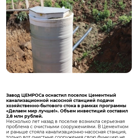
Центры дистрибуции
Реализация ТМЦ и непрофильных активов
Не только цемент
Политика в области закупок
Люди ЦЕМРОСа
В помощь поставщику
Технологии и тренды
Издание для клиентов
Аналитика цементной отрасли
Медиабанк
Пресса о нас
Контакты
Контакты
Контакты для СМИ
Завод ЦЕМРОСа оснастил поселок Цементный
канализационной насосной станцией подачи
Служба доверия
хозяйственно-бытового стока в рамках программы
«Делаем мир лучше!». Объем инвестиций составил
2,8 млн рублей.
Несколько лет назад в поселке возникла серьезная
проблема с очистными сооружениями. В Цементном
и раньше стояла канализационно-насосная станция,
только вот очистные сооружения свою функцию не