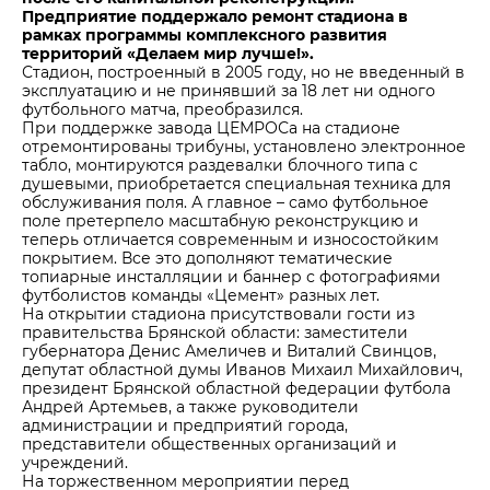
Предприятие поддержало ремонт стадиона в
рамках программы комплексного развития
территорий «Делаем мир лучше!».
Стадион, построенный в 2005 году, но не введенный в
эксплуатацию и не принявший за 18 лет ни одного
футбольного матча, преобразился.
При поддержке завода ЦЕМРОСа на стадионе
отремонтированы трибуны, установлено электронное
табло, монтируются раздевалки блочного типа с
душевыми, приобретается специальная техника для
обслуживания поля. А главное – само футбольное
поле претерпело масштабную реконструкцию и
теперь отличается современным и износостойким
покрытием. Все это дополняют тематические
топиарные инсталляции и баннер с фотографиями
футболистов команды «Цемент» разных лет.
На открытии стадиона присутствовали гости из
правительства Брянской области: заместители
губернатора Денис Амеличев и Виталий Свинцов,
депутат областной думы Иванов Михаил Михайлович,
президент Брянской областной федерации футбола
Андрей Артемьев, а также руководители
администрации и предприятий города,
представители общественных организаций и
учреждений.
На торжественном мероприятии перед