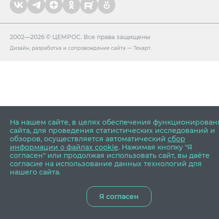
2002—2026 © ЦЕМРОС. Все права защищены
Дизайн
,
разработка и сопровождение сайта
—
Текарт
.
На нашем сайте, в целях обеспечения функционирован
сайта, для проведения статистических исследований и
обзоров, осуществляется автоматический
сбор
информации о файлах cookie
. Нажимая кнопку "Я
согласен" или продолжая использовать сайт, вы даёте
согласие на использование данных технологий для
нашего сайта.
Я согласен