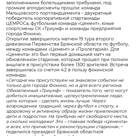
заполненными болельщиками трибунами, под
громкие аплодисменты прошли: команда
Мальцовского портландцемента – двукратный
победитель корпоративной спартакиады
ЦЕМРОСа, футбольная команда «Цемент», юные
спортсмены СК «Триумф» и команды предприятий
города Фокино.
Открытие завершилось матчем 19 тура второго
дивизиона Первенства Брянской области по футболу,
между командами «Цемент» и «Пролетарий». Для
«Цемента» это был первый домашний матч на
обновленном стадионе, который прошел при полном
аншлаге в присутствии более 1300 зрителей. Встреча
завершилась со счетом 4:2 в пользу фокинской
команды.
«
Сегодня мы присутствуем на знаковом событии не
только для города Фокино, но и для всего региона.
Обновленный «Триумф» – показатель того, чего могут
добиться инициативные, целеустремленные люди,
цель которых – сделать жизнь лучше. Через
возрождение традиций, через футбол к спорту, к
здоровому и активному образу жизни привлекаются
дети и подростки. На трибунах нет свободного места,
а сколько молодежи! Это – главная победа «Цемента»
и всех, кто причастен к реконструкции стадиона
», –
поделился президент Брянской областной