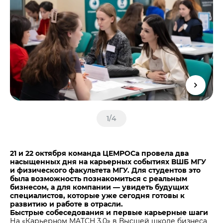
Центры дистрибуции
Реализация ТМЦ и непрофильных активов
Не только цемент
Политика в области закупок
Люди ЦЕМРОСа
В помощь поставщику
Технологии и тренды
Издание для клиентов
Аналитика цементной отрасли
Медиабанк
Пресса о нас
Контакты
1
/
4
Контакты
Контакты для СМИ
21 и 22 октября команда ЦЕМРОСа провела два
насыщенных дня на карьерных событиях ВШБ МГУ
Служба доверия
и физического факультета МГУ. Для студентов это
была возможность познакомиться с реальным
бизнесом, а для компании — увидеть будущих
специалистов, которые уже сегодня готовы к
развитию и работе в отрасли.
Быстрые собеседования и первые карьерные шаги
На «Карьерном MATCH 3.0» в Высшей школе бизнеса