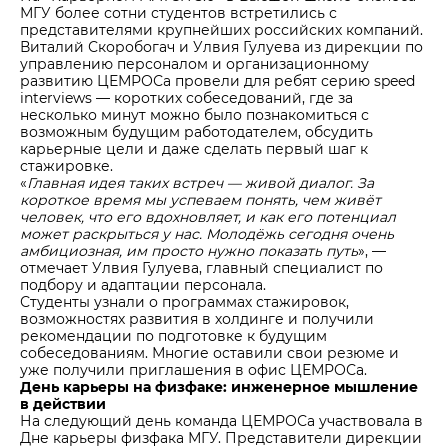
МГУ более сотни студентов встретились с
представителями крупнейших российских компаний.
Виталий Скоробогач и Улвия Гулуева из дирекции по
управлению персоналом и организационному
развитию ЦЕМРОСа провели для ребят серию speed
interviews — коротких собеседований, где за
несколько минут можно было познакомиться с
возможным будущим работодателем, обсудить
карьерные цели и даже сделать первый шаг к
стажировке.
«
Главная идея таких встреч — живой диалог. За
короткое время мы успеваем понять, чем живёт
человек, что его вдохновляет, и как его потенциал
может раскрыться у нас. Молодёжь сегодня очень
амбициозная, им просто нужно показать путь
», —
отмечает Улвия Гулуева, главный специалист по
подбору и адаптации персонала.
Студенты узнали о программах стажировок,
возможностях развития в холдинге и получили
рекомендации по подготовке к будущим
собеседованиям. Многие оставили свои резюме и
уже получили приглашения в офис ЦЕМРОСа.
День карьеры на физфаке: инженерное мышление
в действии
На следующий день команда ЦЕМРОСа участвовала в
Дне карьеры физфака МГУ. Представители дирекции