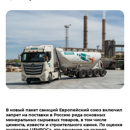
Центры дистрибуции
Реализация ТМЦ и непрофильных активов
Не только цемент
Политика в области закупок
Люди ЦЕМРОСа
В помощь поставщику
Технологии и тренды
Издание для клиентов
Аналитика цементной отрасли
Медиабанк
Пресса о нас
Контакты
Контакты
Контакты для СМИ
Служба доверия
В новый пакет санкций Европейский союз включил
запрет на поставки в Россию ряда основных
минеральных сырьевых товаров, в том числе
цемента, извести и строительного камня. По оценке
экспертов ЦЕМРОСа, это решение не окажет