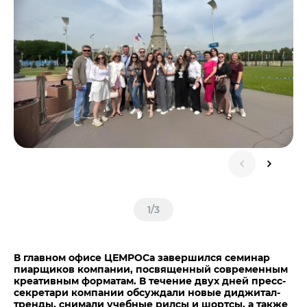
Центры дистрибуции
Реализация ТМЦ и непрофильных активов
Не только цемент
Политика в области закупок
Люди ЦЕМРОСа
В помощь поставщику
Технологии и тренды
Издание для клиентов
Аналитика цементной отрасли
Медиабанк
Пресса о нас
Контакты
Контакты
Контакты для СМИ
1
/
3
Служба доверия
В главном офисе ЦЕМРОСа завершился семинар
пиарщиков компании, посвященный современным
креативным форматам. В течение двух дней пресс-
секретари компании обсуждали новые диджитал-
тренды, снимали учебные рилсы и шортсы, а также