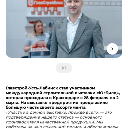
Центры дистрибуции
Реализация ТМЦ и непрофильных активов
Не только цемент
Политика в области закупок
Люди ЦЕМРОСа
В помощь поставщику
Технологии и тренды
Издание для клиентов
Аналитика цементной отрасли
Медиабанк
Пресса о нас
Контакты
1
/
3
Контакты
Контакты для СМИ
Главстрой-Усть-Лабинск стал участником
международной строительной выставки «ЮгБилд»,
Служба доверия
которая проходила в Краснодаре с 28 февраля по 2
марта. На выставке предприятие представило
большую часть своего ассортимента.
«
Участие в данной выставке, прежде всего, — это
подтверждение нашего статуса — основного
производителя качественной продукции. Мы
работаем на наш домашний регион и обеспечиваем