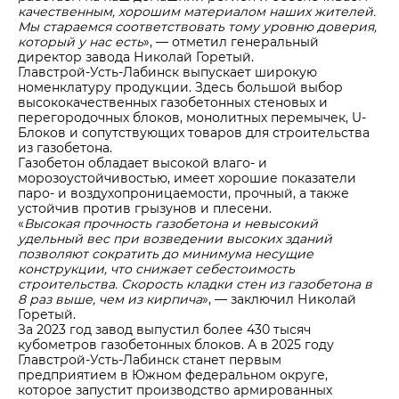
качественным, хорошим материалом наших жителей.
Мы стараемся соответствовать тому уровню доверия,
который у нас есть
», — отметил генеральный
директор завода Николай Горетый.
Главстрой-Усть-Лабинск выпускает широкую
номенклатуру продукции. Здесь большой выбор
высококачественных газобетонных стеновых и
перегородочных блоков, монолитных перемычек, U-
Блоков и сопутствующих товаров для строительства
из газобетона.
Газобетон обладает высокой влаго- и
морозоустойчивостью, имеет хорошие показатели
паро- и воздухопроницаемости, прочный, а также
устойчив против грызунов и плесени.
«
Высокая прочность газобетона и невысокий
удельный вес при возведении высоких зданий
позволяют сократить до минимума несущие
конструкции, что снижает себестоимость
строительства. Скорость кладки стен из газобетона в
8 раз выше, чем из кирпича
», — заключил Николай
Горетый.
За 2023 год завод выпустил более 430 тысяч
кубометров газобетонных блоков. А в 2025 году
Главстрой-Усть-Лабинск станет первым
предприятием в Южном федеральном округе,
которое запустит производство армированных