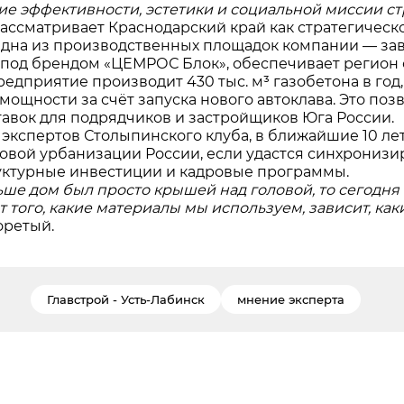
ие эффективности, эстетики и социальной миссии с
ссматривает Краснодарский край как стратегическ
Одна из производственных площадок компании — за
 под брендом «ЦЕМРОС Блок», обеспечивает регион
едприятие производит 430 тыс. м³ газобетона в год,
 мощности за счёт запуска нового автоклава. Это по
тавок для подрядчиков и застройщиков Юга России.
 экспертов Столыпинского клуба, в ближайшие 10 ле
овой урбанизации России, если удастся синхронизи
ктурные инвестиции и кадровые программы.
ьше дом был просто крышей над головой, то сегодн
т того, какие материалы мы используем, зависит, ка
оретый.
Главстрой - Усть-Лабинск
мнение эксперта