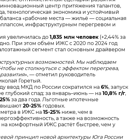
в инновационный центр притяжения талантов,
да, технологическая экономика и устойчивый
о баланса «рабочие места — жильё — социальная
коллапсом, инфраструктурным перегревом и
ция увеличилась до
1,835 млн человек
(+2,44% за
дно. При этом объём ИЖС с 2020 по 2024 год
алоэтажный сегмент стал основным драйвером
аструктурных возможностей. Мы наблюдаем
тобы не столкнуться с эффектом перегрева,
 развития
», — отметил руководитель
колай Горетый.
оду ввод МКД по России сократился на
6%
, запуск
ее глубокий спад: за январь–июнь — на
10,8% г/г
,
-25%
за два года. Льготные ипотечные
ревышают
20-25%
годовых.
 метра в ИЖС на
15-25%
ниже, чем в
нергоэффективность, а также на возможность
 на комфортный ИЖС растёт быстрее, чем у
ючевой принцип новой архитектуры Юга России