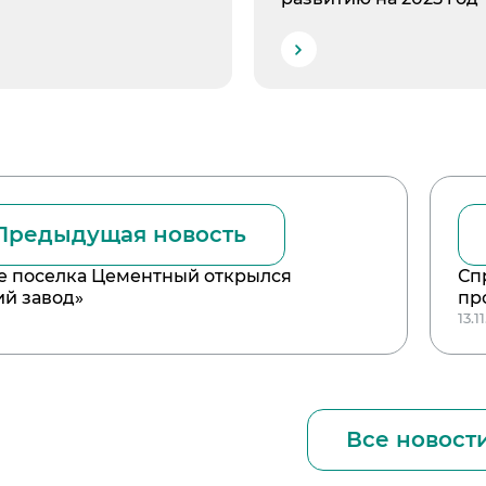
Предыдущая новость
е поселка Цементный открылся
Сп
ий завод»
пр
13.1
Все новост