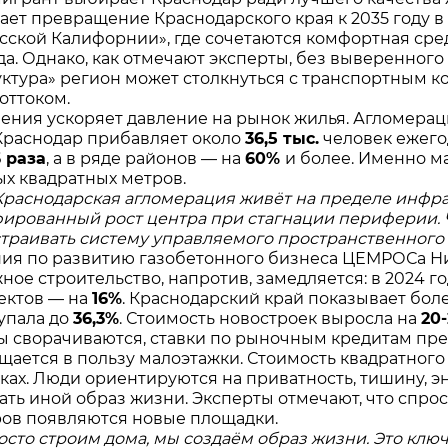
ает превращение Краснодарского края к 2035 году 
усской Калифорнии», где сочетаются комфортная сре
да. Однако, как отмечают эксперты, без выверенног
ктура» регион может столкнуться с транспортным 
оттоком.
ления ускоряет давление на рынок жилья. Агломера
, Краснодар прибавляет около
36,5 тыс.
человек ежего
6 раза
, а в ряде районов — на
60%
и более. Именно м
ых квадратных метров.
Краснодарская агломерация живёт на пределе инфр
ированный рост центра при стагнации периферии. Ч
траивать систему управляемого пространственного
ия по развитию газобетонного бизнеса ЦЕМРОСа Ни
ное строительство, напротив, замедляется: в 2024 г
ектов — на
16%
. Краснодарский край показывает бол
упала до
36,3%
. Стоимость новостроек выросла на
20
 сворачиваются, ставки по рыночным кредитам п
щается в пользу малоэтажки. Стоимость квадратного
ках. Люди ориентируются на приватность, тишину, э
ть иной образ жизни. Эксперты отмечают, что спрос
ов появляются новые площадки.
осто строим дома, мы создаём образ жизни. Это кл