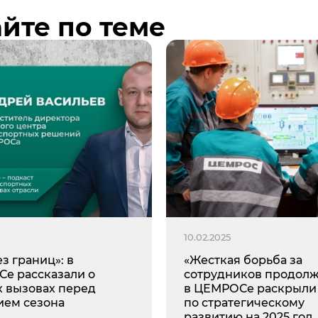
йте по теме
10.02.2025
ез границ»: в
«Жесткая борьба за
е рассказали о
сотрудников продолж
х вызовах перед
в ЦЕМРОСе раскрыли
ием сезона
по стратегическому
развитию на 2025 год