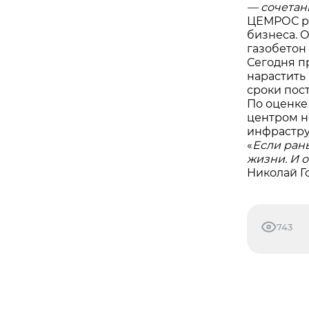
— сочетан
ЦЕМРОС ра
бизнеса. 
газобетон
Сегодня пр
нарастить
сроки пос
По оценке
центром н
инфрастру
«
Если ран
жизни. И о
Николай Г
743