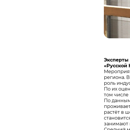
Эксперты 
«Русской 
Мероприят
региона. 
роль инду
По их оце
том числе
По данным
проживае
растёт в ш
становитс
занимают 
Средний м