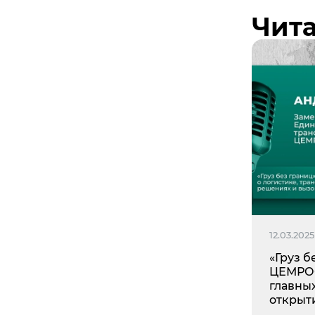
Чита
12.03.2025
«Груз б
ЦЕМРОС
главны
открыт