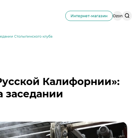
Поис
Интернет-магазин
Ozon
по
сайту
седании Столыпинского клуба
«Русской Калифорнии»:
а заседании