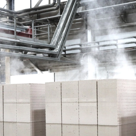
е Холдинга
вов