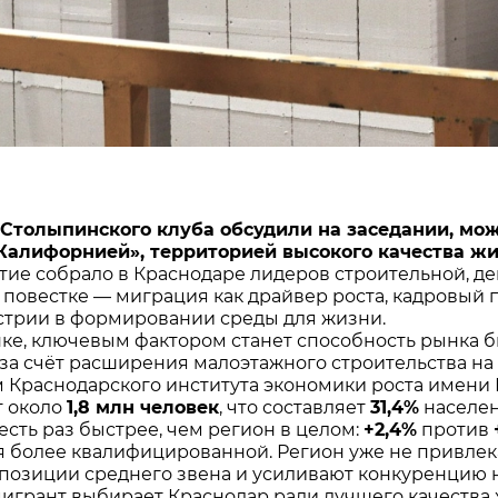
Столыпинского клуба обсудили на заседании, мож
Калифорнией», территорией высокого качества ж
ие собрало в Краснодаре лидеров строительной, 
В повестке — миграция как драйвер роста, кадровый 
стрии в формировании среды для жизни.
нке, ключевым фактором станет способность рынка 
 за счёт расширения малоэтажного строительства на 
 Краснодарского института экономики роста имени П.
т около
1,8 млн человек
, что составляет
31,4%
населен
есть раз быстрее, чем регион в целом:
+2,4%
против
я более квалифицированной. Регион уже не привле
позиции среднего звена и усиливают конкуренцию н
игрант выбирает Краснодар ради лучшего качества