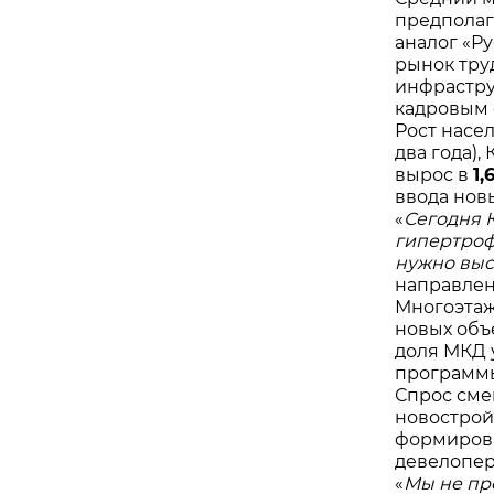
предполаг
аналог «Р
рынок тру
инфрастру
кадровым 
Рост насе
два года)
вырос в
1,
ввода нов
«
Сегодня 
гипертроф
нужно выс
направлен
Многоэтаж
новых объ
доля МКД 
программы
Спрос сме
новострой
формирова
девелопер
«
Мы не пр