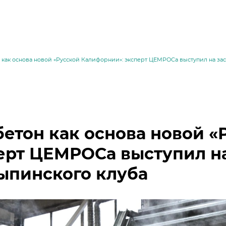
 как основа новой «Русской Калифорнии»: эксперт ЦЕМРОСа выступил на за
бетон как основа новой 
ерт ЦЕМРОСа выступил н
ыпинского клуба
месей