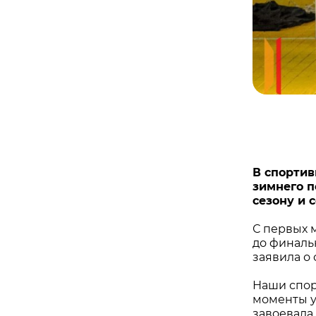
В спорти
зимнего п
сезону и 
С первых 
до финаль
заявила о 
Наши спор
моменты у
завоевала