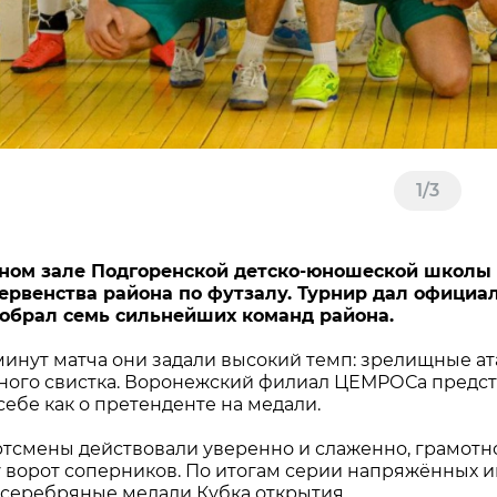
1
/
3
вном зале Подгоренской детско-юношеской школы
ервенства района по футзалу. Турнир дал офици
собрал семь сильнейших команд района.
минут матча они задали высокий темп: зрелищные ат
ного свистка. Воронежский филиал ЦЕМРОСа предста
себе как о претенденте на медали.
тсмены действовали уверенно и слаженно, грамотн
 ворот соперников. По итогам серии напряжённых
 серебряные медали Кубка открытия.