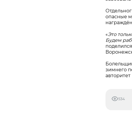
Отдельног
опасные м
награждён
«
Это толь
Будем раб
поделился
Воронежс
Болельщик
зимнего п
авторитет
534