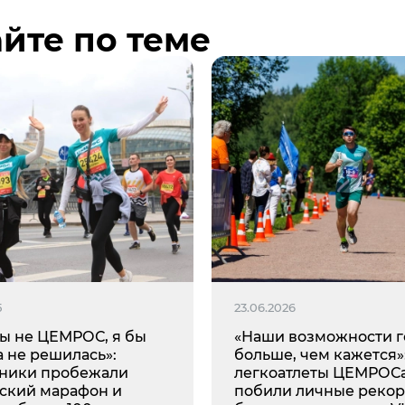
йте по теме
5
23.06.2026
бы не ЦЕМРОС, я бы
«Наши возможности г
а не решилась»:
больше, чем кажется»
ники пробежали
легкоатлеты ЦЕМРОС
ский марафон и
побили личные рекор