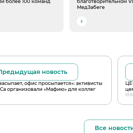
ли более 100 команд
благотворительном VI
МедЗабеге
Предыдущая новость
 засыпает, офис просыпается»: активисты
ЦЕ
а организовали «Мафию» для коллег
це
17.1
Все новост