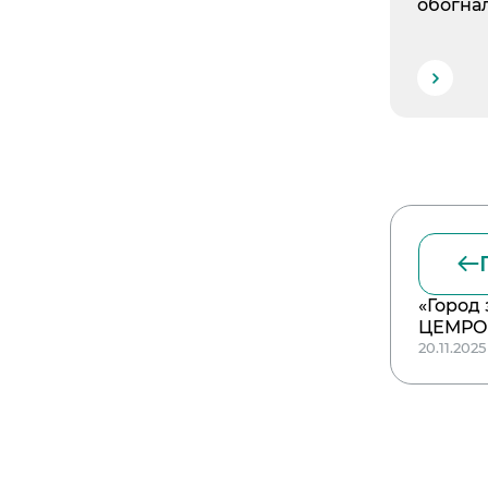
обогна
«Город
ЦЕМРОС
20.11.2025