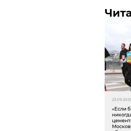
Чита
23.09.202
«Если 
никогд
цемент
Москов