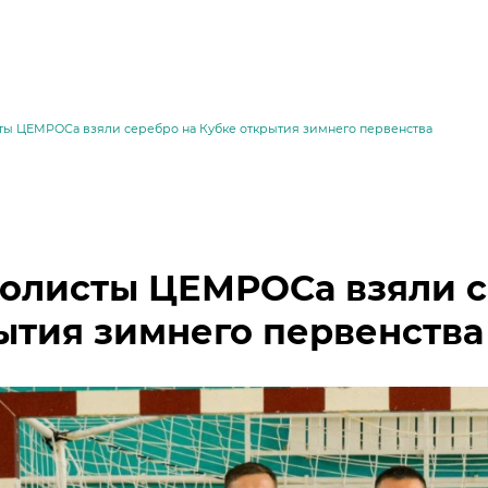
ты ЦЕМРОСа взяли серебро на Кубке открытия зимнего первенства
олисты ЦЕМРОСа взяли с
ытия зимнего первенства
месей