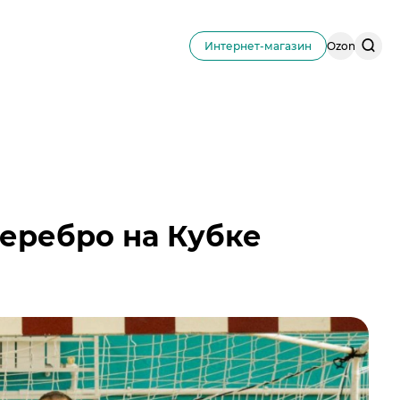
Поис
Интернет-магазин
Ozon
по
сайту
еребро на Кубке