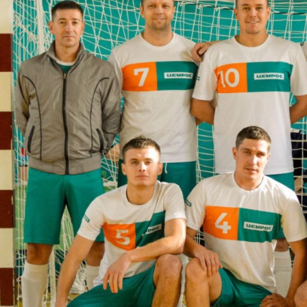
е Холдинга
вов