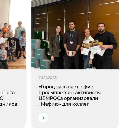
20.11.2025
«Город засыпает, офис
аннего
просыпается»: активисты
ОС
ЦЕМРОСа организовали
удников
«Мафию» для коллег