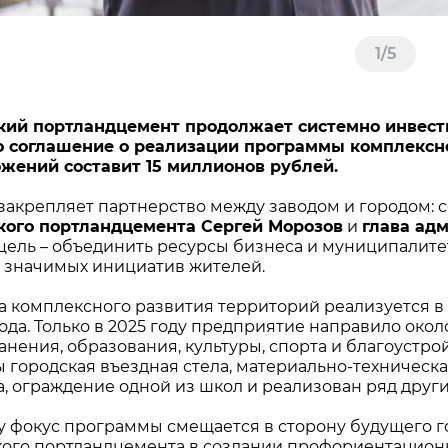
1
/
5
ий портландцемент продолжает системно инвести
 соглашение о реализации программы комплексно
жений составит 15 миллионов рублей.
закрепляет партнерство между заводом и городом:
кого портландцемента Сергей Морозов
и
глава ад
цель – объединить ресурсы бизнеса и муниципалите
 значимых инициатив жителей.
 комплексного развития территорий реализуется в Ф
ода. Только в 2025 году предприятие направило око
анения, образования, культуры, спорта и благоустр
 городская въездная стела, материально-техническа
а, ограждение одной из школ и реализован ряд друг
ду фокус программы смещается в сторону будущего 
ого портландцемента в создании профориентационн