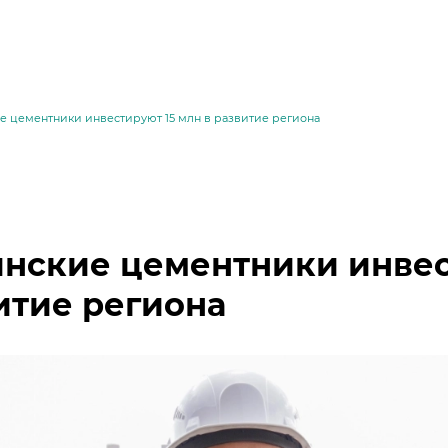
е цементники инвестируют 15 млн в развитие региона
нские цементники инвес
итие региона
месей