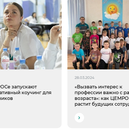
6
28.03.2024
ОСе запускают
«Вызвать интерес к
ативный коучинг для
профессии важно с р
ников
возраста»: как ЦЕМР
растит будущих сотр