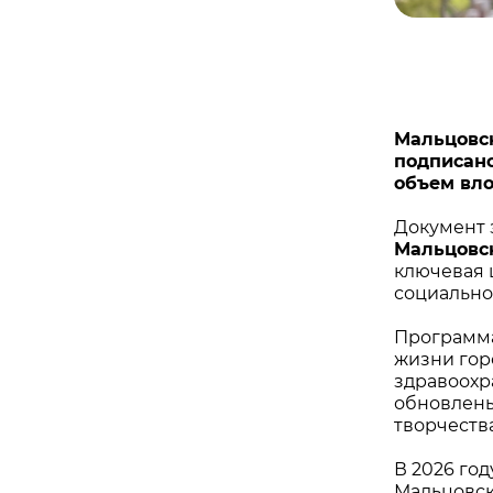
Мальцовск
подписано
объем вло
Документ 
Мальцовс
ключевая 
социально
Программа
жизни гор
здравоохр
обновлены
творчеств
В 2026 го
Мальцовск