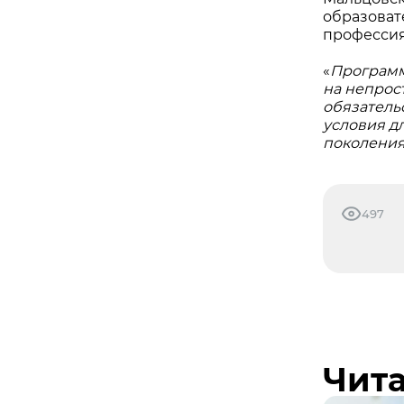
образоват
профессия
«
Программ
на непрос
обязатель
условия д
поколени
497
Чита