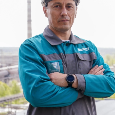
е Холдинга
вов