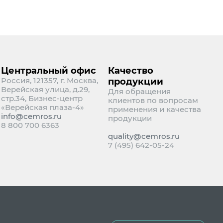
Центральный офис
Качество
Россия, 121357, г. Москва,
продукции
Верейская улица, д.29,
Для обращения
стр.34, Бизнес-центр
клиентов по вопросам
«Верейская плаза-4»
применения и качества
info@cemros.ru
продукции
8 800 700 6363
quality@cemros.ru
7 (495) 642-05-24