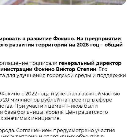
ровать в развитие Фокино. На предприятии
го развития территории на 2026 год – общий
 соглашение подписали
генеральный директор
министрации Фокино Виктор Степин
. Его
та для улучшения городской среды и поддержки
окино с 2022 года и уже стала важной частью
ло 20 миллионов рублей на проекты в сфере
ойства. При участии цементников были
я база больницы, кровля Центра детского
их значимых инициатив.
города. Соглашением предусмотрено участие
ых аудиторий и спортивных объектов в