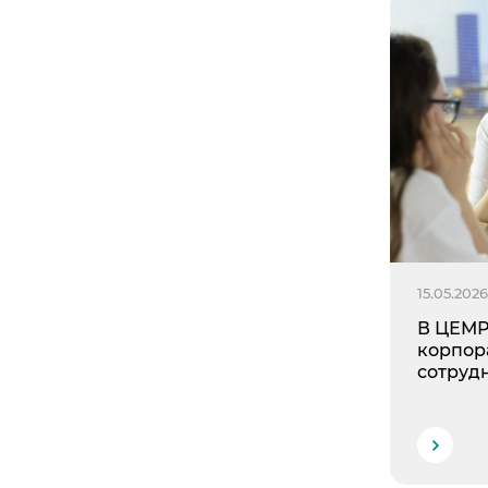
15.05.202
В ЦЕМР
корпор
сотруд