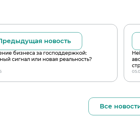
Предыдущая новость
ние бизнеса за господдержкой:
He
ный сигнал или новая реальность?
ав
ст
6
05.
Все новост