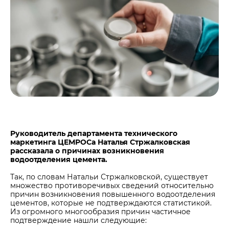
Центры дистрибуции
Реализация ТМЦ и непрофильных активов
Не только цемент
Политика в области закупок
Люди ЦЕМРОСа
В помощь поставщику
Технологии и тренды
Издание для клиентов
Аналитика цементной отрасли
Медиабанк
Пресса о нас
Контакты
Руководитель департамента технического
Контакты
маркетинга ЦЕМРОСа Наталья Стржалковская
рассказала о причинах возникновения
Контакты для СМИ
водоотделения цемента.
Служба доверия
Так, по словам Натальи Стржалковской, существует
множество противоречивых сведений относительно
причин возникновения повышенного водоотделения
цементов, которые не подтверждаются статистикой.
Из огромного многообразия причин частичное
подтверждение нашли следующие: