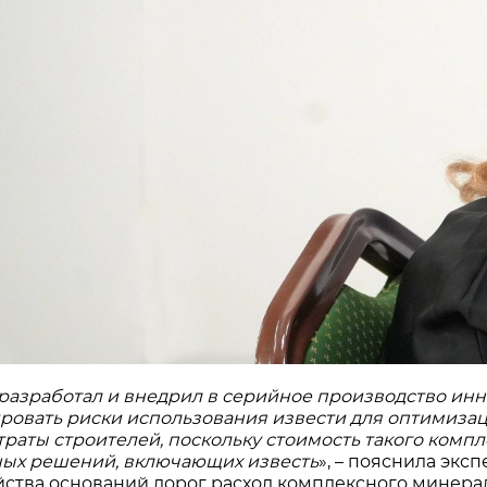
азработал и внедрил в серийное производство ин
овать риски использования извести для оптимизац
атраты строителей, поскольку стоимость такого ком
ых решений, включающих известь
», – пояснила эксп
йства оснований дорог расход комплексного минера