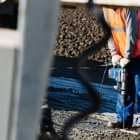
е Холдинга
вов