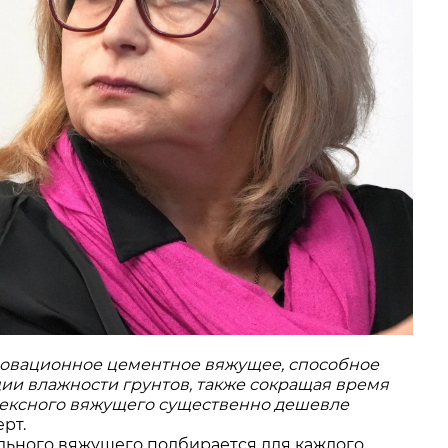
новационное цементное вяжущее, способное
ии влажности грунтов, также сокращая время
плексного вяжущего существенно дешевле
ерт.
льного вяжущего подбирается для каждого