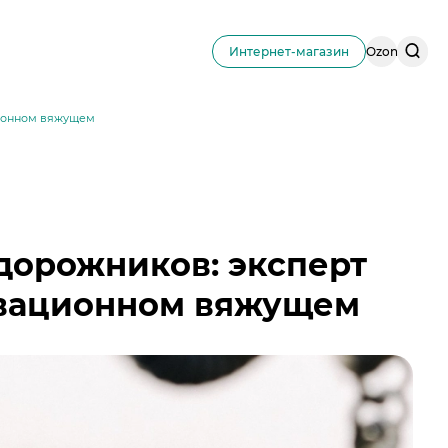
Поис
Интернет-магазин
Ozon
по
сайту
ционном вяжущем
дорожников: эксперт
овационном вяжущем