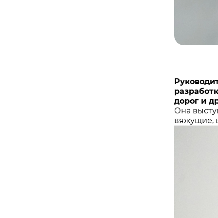
Руководит
разработ
дорог и д
Она высту
вяжущие, 