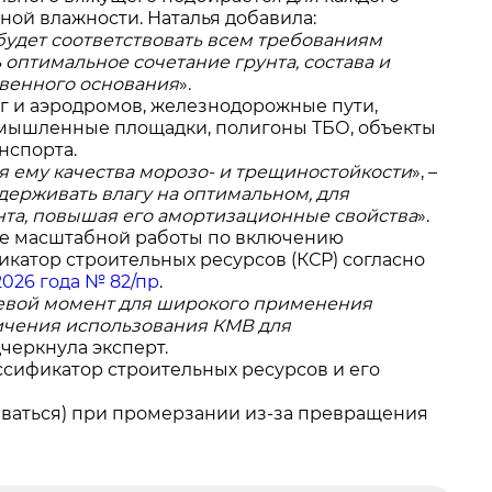
ной влажности. Наталья добавила:
 будет соответствовать всем требованиям
оптимальное сочетание грунта, состава и
твенного основания
».
г и аэродромов, железнодорожные пути,
омышленные площадки, полигоны ТБО, объекты
нспорта.
я ему качества морозо- и трещиностойкости
», –
держивать влагу на оптимальном, для
унта, повышая его амортизационные свойства
».
ие масштабной работы по включению
катор строительных ресурсов (КСР) согласно
026 года № 82/пр
.
евой момент для широкого применения
ичения использования КМВ для
дчеркнула эксперт.
ссификатор строительных ресурсов и его
чиваться) при промерзании из-за превращения