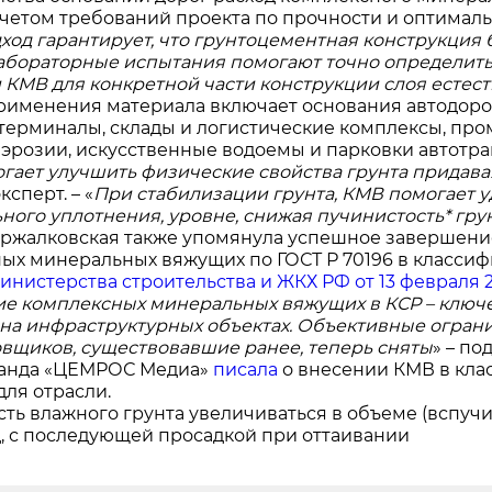
 учетом требований проекта по прочности и оптималь
дход гарантирует, что грунтоцементная конструкция
лабораторные испытания помогают точно определить 
 КМВ для конкретной части конструкции слоя естес
рименения материала включает основания автодоро
терминалы, склады и логистические комплексы, пр
 эрозии, искусственные водоемы и парковки автотра
гает улучшить физические свойства грунта придава
ксперт. – «
При стабилизации грунта, КМВ помогает у
ного уплотнения, уровне, снижая пучинистость* гр
тржалковская также упомянула успешное завершен
ых минеральных вяжущих по ГОСТ Р 70196 в классифи
инистерства строительства и ЖКХ РФ от 13 февраля 2
е комплексных минеральных вяжущих в КСР – ключ
на инфраструктурных объектах. Объективные огран
вщиков, существовавшие ранее, теперь сняты
» – по
манда «ЦЕМРОС Медиа»
писала
о внесении КМВ в кла
для отрасли.
сть влажного грунта увеличиваться в объеме (вспу
д, с последующей просадкой при оттаивании