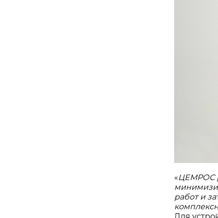
«
ЦЕМРОС р
минимизир
работ и з
комплексн
Для устро