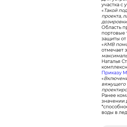
участка с
«
Такой по
проекта, 
дозировки
Область п
портовые 
защиты от
«
КМВ помо
отмечает э
максималь
Наталья С
комплексн
Приказу М
«
Включени
вяжущего 
проектиро
Ранее ко
значении 
*способно
воды в ле