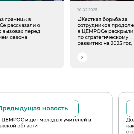
10.02.2025
ез границ»: в
«Жесткая борьба за
е рассказали о
сотрудников продолж
х вызовах перед
в ЦЕМРОСе раскрыли
ием сезона
по стратегическому
развитию на 2025 год
Предыдущая новость
 ЦЕМРОС ищет молодых учителей в
До
жской области
ка
ст