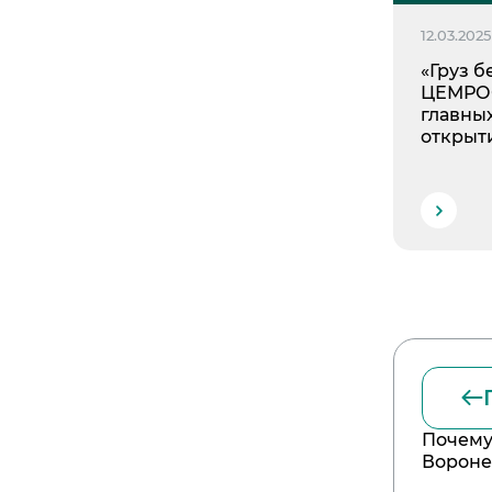
12.03.2025
«Груз б
ЦЕМРОС
главны
открыт
Почему
Вороне