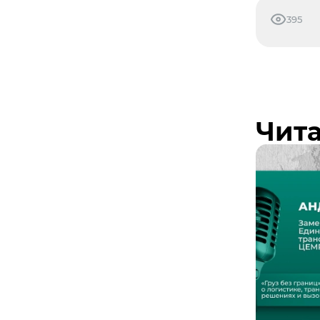
395
Чита