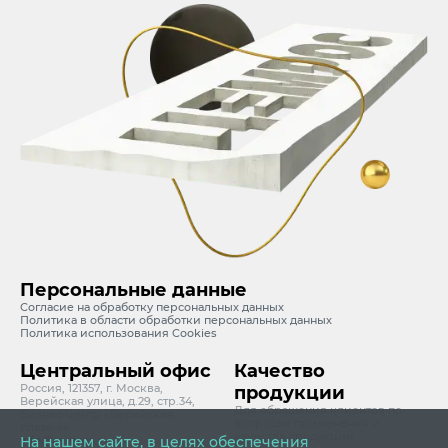
Персональные данные
Согласие на обработку персональных данных
Политика в области обработки персональных данных
Политика использования Cookies
Центральный офис
Качество
Россия, 121357, г. Москва,
продукции
Верейская улица, д.29, стр.34,
Для обращения клиентов по
Бизнес-центр «Верейская
вопросам применения и
плаза-4»
качества продукции
info@cemros.ru
На нашем сайте, в целях обеспечения