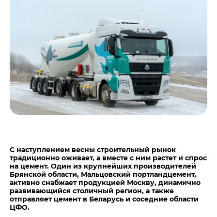
Центры дистрибуции
Реализация ТМЦ и непрофильных активов
Не только цемент
Политика в области закупок
Люди ЦЕМРОСа
В помощь поставщику
Технологии и тренды
Издание для клиентов
Аналитика цементной отрасли
Медиабанк
Пресса о нас
Контакты
Контакты
Контакты для СМИ
С наступлением весны строительный рынок
традиционно оживает, а вместе с ним растет и спрос
Служба доверия
на цемент. Один из крупнейших производителей
Брянской области, Мальцовский портландцемент,
активно снабжает продукцией Москву, динамично
развивающийся столичный регион, а также
отправляет цемент в Беларусь и соседние области
ЦФО.