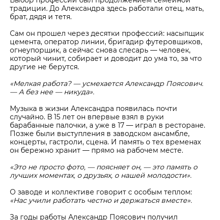
традиции. До Александра здесь работали отец, мать,
брат, дядя и тетя.
Сам он прошел через десятки профессий: насыпщик
цемента, оператор линии, бригадир футеровщиков,
огнеупорщик, а сейчас снова слесарь — человек,
который чинит, собирает и доводит до ума то, за что
другие не берутся.
«Мелкая работа? — усмехается Александр Поясович.
— А без нее — никуда».
Музыка в жизни Александра появилась почти
случайно. В 15 лет он впервые взял в руки
барабанные палочки, а уже в 17 — играл в ресторане.
Позже были выступления в заводском ансамбле,
концерты, гастроли, сцена. И память о тех временах
он бережно хранит — прямо на рабочем месте.
«Это не просто фото, — поясняет он, — это память о
лучших моментах, о друзьях, о нашей молодости».
О заводе и коллективе говорит с особым теплом:
«Нас учили работать честно и держаться вместе».
За годы работы Александр Поясович получил