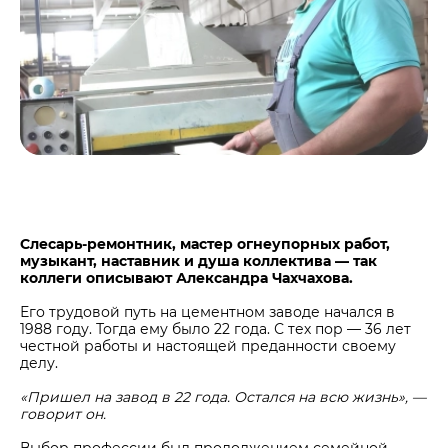
Центры дистрибуции
Реализация ТМЦ и непрофильных активов
Не только цемент
Политика в области закупок
Люди ЦЕМРОСа
В помощь поставщику
Технологии и тренды
Издание для клиентов
Аналитика цементной отрасли
Медиабанк
Пресса о нас
Контакты
Слесарь-ремонтник, мастер огнеупорных работ,
музыкант, наставник и душа коллектива — так
Контакты
коллеги описывают Александра Чахчахова.
Контакты для СМИ
Его трудовой путь на цементном заводе начался в
1988 году. Тогда ему было 22 года. С тех пор — 36 лет
Служба доверия
честной работы и настоящей преданности своему
делу.
«Пришел на завод в 22 года. Остался на всю жизнь», —
говорит он.
Выбор профессии был продолжением семейной