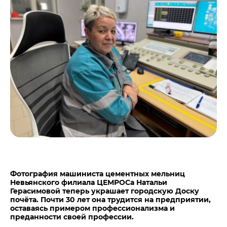
Центры дистрибуции
Реализация ТМЦ и непрофильных активов
Не только цемент
Политика в области закупок
Люди ЦЕМРОСа
В помощь поставщику
Технологии и тренды
Издание для клиентов
Аналитика цементной отрасли
Медиабанк
Пресса о нас
Контакты
Контакты
Контакты для СМИ
Служба доверия
Фотография машиниста цементных мельниц
Невьянского филиала ЦЕМРОСа Натальи
Герасимовой теперь украшает городскую Доску
почёта. Почти 30 лет она трудится на предприятии,
оставаясь примером профессионализма и
преданности своей профессии.