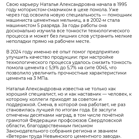
Свою карьеру Наталья Александровна начала в 1995
году мотористом-смазчиком в цехе помола. Уже
через год освоила новую специальность — помощник
машиниста цементных мельниц, а в 2002-м стала
машинистом 5 разряда. За годы работы она
досконально изучила все тонкости технологического
процесса и может без лишних слов устранить мелкие
неполадки прямо на рабочем месте.
В 2024 году именно её опыт помог предприятию
улучшить качество продукции: при настройке
технологического процесса удалось снизить тонкость
помола цемента с 5,9% до 5,7% на сите 0045, что
позволило увеличить прочностные характеристики
цемента на 3 МПа.
Наталья Александровна известна не только как
хороший специалист, но и как наставник — человек, к
которому коллеги приходят за советом и
поддержкой. Смена, в которой она работает, не раз
становилась лучшей по итогам года. Её заслуги
отмечены десятками наград, в том числе почётной
грамотой Федерации профсоюзов Свердловской
области, благодарственным письмом
Законодательного собрания региона и званием
«Ветеран труда Невьянского цементного завода».