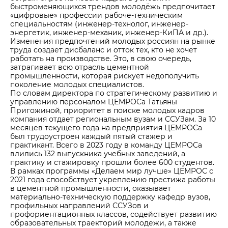
быстроменяющихся трендов молодёжь предпочитает
«цифровые» профессии рабоче-техническим
специальностям (инженер-технолог, инженер-
энергетик, инженер-механик, инженер-КиПА и др.).
Изменения предпочтений молодых россиян на рынке
труда создает дисбаланс и отток тех, кто не хочет
работать на производстве. Это, в свою очередь,
затрагивает всю отрасль цементной
промышленности, которая рискует недополучить
поколение молодых специалистов.
По словам директора по стратегическому развитию и
управлению персоналом ЦЕМРОСа Татьяны
Пригожиной, приоритет в поиске молодых кадров
компания отдает региональным вузам и ССУЗам. За 10
месяцев текущего года на предприятия ЦЕМРОСа
был трудоустроен каждый пятый стажер и
практикант. Всего в 2023 году в команду ЦЕМРОСа
влились 132 выпускника учебных заведений, а
практику и стажировку прошли более 600 студентов.
В рамках программы «Делаем мир лучше» ЦЕМРОС с
2021 года способствует укреплению престижа работы
в цементной промышленности, оказывает
материально-техническую поддержку кафедр вузов,
профильных направлений ССУЗов и
профориентационных классов, содействует развитию
образовательных траекторий молодежи, а также