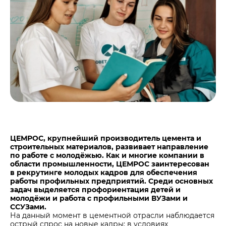
Центры дистрибуции
Реализация ТМЦ и непрофильных активов
Не только цемент
Политика в области закупок
Люди ЦЕМРОСа
В помощь поставщику
Технологии и тренды
Издание для клиентов
Аналитика цементной отрасли
Медиабанк
Пресса о нас
Контакты
Контакты
ЦЕМРОС, крупнейший производитель цемента и
строительных материалов, развивает направление
Контакты для СМИ
по работе с молодёжью. Как и многие компании в
области промышленности, ЦЕМРОС заинтересован
Служба доверия
в рекрутинге молодых кадров для обеспечения
работы профильных предприятий. Среди основных
задач выделяется профориентация детей и
молодёжи и работа с профильными ВУЗами и
ССУЗами.
На данный момент в цементной отрасли наблюдается
острый спрос на новые кадры: в условиях