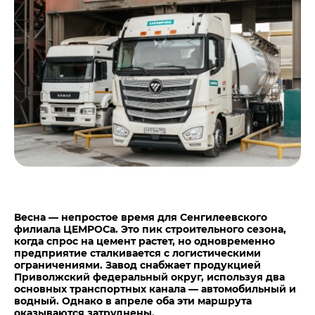
Центры дистрибуции
Реализация ТМЦ и непрофильных активов
Не только цемент
Политика в области закупок
Люди ЦЕМРОСа
В помощь поставщику
Технологии и тренды
Издание для клиентов
Аналитика цементной отрасли
Медиабанк
Пресса о нас
Контакты
Контакты
Контакты для СМИ
Весна — непростое время для Сенгилеевского
филиала ЦЕМРОСа. Это пик строительного сезона,
Служба доверия
когда спрос на цемент растет, но одновременно
предприятие сталкивается с логистическими
ограничениями. Завод снабжает продукцией
Приволжский федеральный округ, используя два
основных транспортных канала — автомобильный и
водный. Однако в апреле оба эти маршрута
оказываются затруднены.