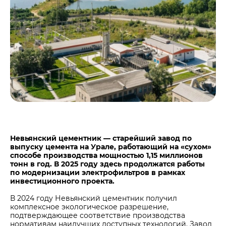
Центры дистрибуции
Реализация ТМЦ и непрофильных активов
Не только цемент
Политика в области закупок
Люди ЦЕМРОСа
В помощь поставщику
Технологии и тренды
Издание для клиентов
Аналитика цементной отрасли
Медиабанк
Пресса о нас
Контакты
Контакты
Невьянский цементник — старейший завод по
выпуску цемента на Урале, работающий на «сухом»
Контакты для СМИ
способе производства мощностью 1,15 миллионов
тонн в год. В 2025 году здесь продолжатся работы
Служба доверия
по модернизации электрофильтров в рамках
инвестиционного проекта.
В 2024 году Невьянский цементник получил
комплексное экологическое разрешение,
подтверждающее соответствие производства
нормативам наилучших доступных технологий. Завод