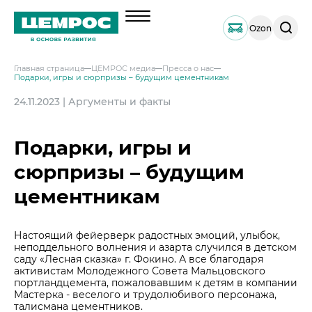
Поиск
Ozon
по
сайту
Главная страница
ЦЕМРОС медиа
Пресса о нас
Подарки, игры и сюрпризы – будущим цементникам
О компании
24.11.2023 | Аргументы и факты
Менеджмент
Продукция
Документы
Навальный цемент
Подарки, игры и
Услуги
География активов
Тарированный цемент
Техническая поддержка
сюрпризы – будущим
Инвесторам
Наши компетенции и возможности
Портландцемент ЦЕМРОС 500 ЭКСТРА
Сервисная поддержка
Выпуск 1
цементникам
Решения по сегментам строительства
Портландцемент ЦЕМРОС 400 ПЛЮС
Устойчивое развитие
Проектная поддержка
Примеры приготовления строительных см
Выпуск 2
Охрана труда и здоровья
Закупки
Мобильные лаборатории
Иные строительные материалы
Настоящий фейерверк радостных эмоций, улыбок,
Наши люди
Закупки
неподдельного волнения и азарта случился в детском
Отгрузка и доставка
Карьера
Проверка на контрафакт
саду «Лесная сказка» г. Фокино. А все благодаря
Социальные инвестиции
активистам Молодежного Совета Мальцовского
Активные закупочные процедуры на ЭТП
Автоперевозки
Качество
ЦЕМРОС медиа
портландцемента, пожаловавшим к детям в компании
Охрана окружающей среды
Активные закупочные процедуры на сайте
Железнодорожные отгрузки
Мастерка - веселого и трудолюбивого персонажа,
Архив закупочных процедур
Заказать цемент
ЦЕМРОС в деле
Водный транспорт
талисмана цементников.