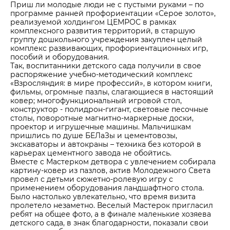
Приш ли молодые люди не с пустыми руками – по
Центры дистрибуции
Реализация ТМЦ и непрофильных активов
Не только цемент
программе ранней профориентации «Серое золото»,
реализуемой холдингом ЦЕМРОС в рамках
Политика в области закупок
Люди ЦЕМРОСа
комплексного развития территорий, в старшую
группу дошкольного учреждения закуплен целый
В помощь поставщику
Технологии и тренды
комплекс развивающих, профориентационных игр,
пособий и оборудования.
Издание для клиентов
Так, воспитанники детского сада получили в свое
распоряжение учебно-методический комплекс
Аналитика цементной отрасли
«Взросляндия: в мире профессий», в котором книги,
Медиабанк
фильмы, огромные пазлы, слагающиеся в настоящий
ковер; многофункциональный игровой стол,
Пресса о нас
конструктор - полидрон-гигант, световые песочные
столы, поворотные магнитно-маркерные доски,
Контакты
проектор и игрушечные машины. Мальчишкам
пришлись по душе БЕЛаЗы и цементовозы,
Контакты
экскаваторы и автокраны – техника без которой в
карьерах цементного завода не обойтись.
Контакты для СМИ
Вместе с Мастерком детвора с увлечением собирала
Служба доверия
картину-ковер из пазлов, актив Молодежного Света
провел с детьми сюжетно-ролевую игру с
применением оборудования ландшафтного стола.
Было настолько увлекательно, что время визита
пролетело незаметно. Веселый Мастерок пригласил
ребят на общее фото, а в финале маленькие хозяева
детского сада, в знак благодарности, показали свои