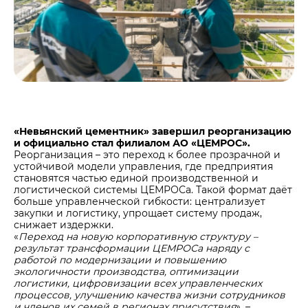
Центры дистрибуции
Реализация ТМЦ и непрофильных активов
Не только цемент
Политика в области закупок
Люди ЦЕМРОСа
В помощь поставщику
Технологии и тренды
Издание для клиентов
Аналитика цементной отрасли
Медиабанк
«Невьянский цементник» завершил реорганизацию
и официально стал филиалом АО «ЦЕМРОС».
Пресса о нас
Реорганизация – это переход к более прозрачной и
Контакты
устойчивой модели управления, где предприятия
становятся частью единой производственной и
Контакты
логистической системы ЦЕМРОСа. Такой формат даёт
больше управленческой гибкости: централизует
Контакты для СМИ
закупки и логистику, упрощает систему продаж,
снижает издержки.
Служба доверия
«
Переход на новую корпоративную структуру –
результат трансформации ЦЕМРОСа наряду с
работой по модернизации и повышению
экологичности производства, оптимизации
логистики, цифровизации всех управленческих
процессов, улучшению качества жизни сотрудников
и членов их семей в регионах присутствия
», –