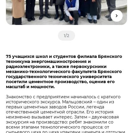
Центры дистрибуции
Реализация ТМЦ и непрофильных активов
Не только цемент
Политика в области закупок
Люди ЦЕМРОСа
В помощь поставщику
Технологии и тренды
Издание для клиентов
1
/
2
Аналитика цементной отрасли
Медиабанк
75 учащихся школ и студентов филиала Брянского
техникума энергомашиностроения и
Пресса о нас
радиоэлектроники, а также первокурсники
Контакты
механико-технологического факультета Брянского
государственного технического университета
Контакты
посетили цементное производство, оценив его
масштаб и мощности.
Контакты для СМИ
Знакомство с предприятием начиналось с краткого
Служба доверия
исторического экскурса. Мальцовский – один из
первых цементных заводов России, легенда
отечественной цементной отрасли. Его история
неизменно вызывает интерес. Затем – двухчасовая
экскурсия на производство: ребят знакомили со
всеми этапами технологического процесса: от
сырьевого цеха до цеха упаковки цемента и отгрузки.