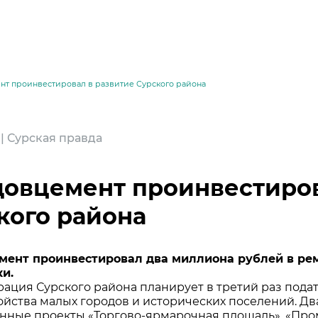
т проинвестировал в развитие Сурского района
 | Сурская правда
овцемент проинвестиров
кого района
месей
мент проинвестировал два миллиона рублей в ре
и.
ация Сурского района планирует в третий раз подат
ойства малых городов и исторических поселений. Д
нные проекты «Торгово-ярмарочная площадь», «Про