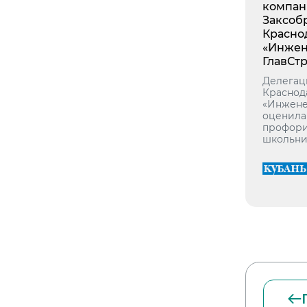
компан
Заксоб
Красно
«Инже
ГлавСт
Делегац
Краснод
«Инжене
оценила
профори
школьни