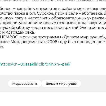
более масштабных проектов в районе можно выдели
е Холдинга
йство парка в р.п. Сурское, парк в селе Чеботаевка
рошлом году в нескольких образовательных учрежде
, кровли, установили новые газовые котлы, закупил
вов
ную обработку чердачных перекрытий. Электронны
 и Астрадамовка.
ЦЕМРОС, в рамках программы «Делаем мир лучше!», п
ржке Мордовцемента в 2008 году был проведен рем
и.
https://xn--80aaakllr1cibrd4n.xn--p1ai/
Мордовцемент
Делаем мир лучше