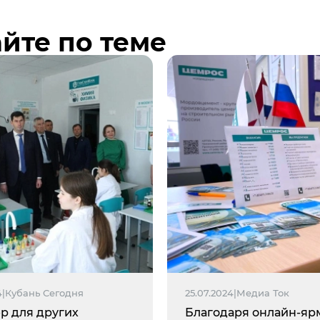
йте по теме
4
|
Кубань Сегодня
25.07.2024
|
Медиа Ток
р для других
Благодаря онлайн-яр