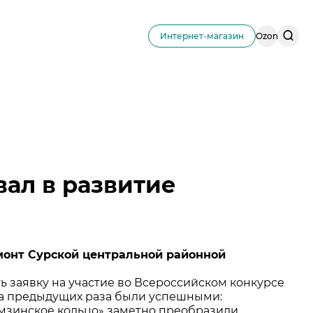
Поис
Интернет-магазин
Ozon
по
сайту
ал в развитие
монт Сурской центральной районной
ь заявку на участие во Всероссийском конкурсе
ва предыдущих раза были успешными:
мзинское кольцо» заметно преобразили