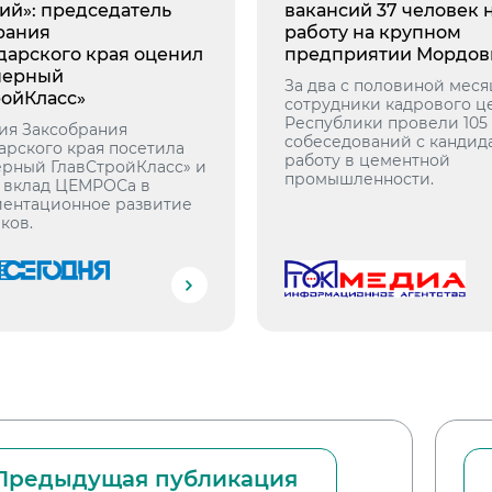
ий»: председатель
вакансий 37 человек
рания
работу на крупном
дарского края оценил
предприятии Мордов
нерный
За два с половиной меся
ройКласс»
сотрудники кадрового ц
Республики провели 105
ия Заксобрания
собеседований с кандид
арского края посетила
работу в цементной
рный ГлавСтройКласс» и
промышленности.
 вклад ЦЕМРОСа в
ентационное развитие
ков.
Предыдущая публикация