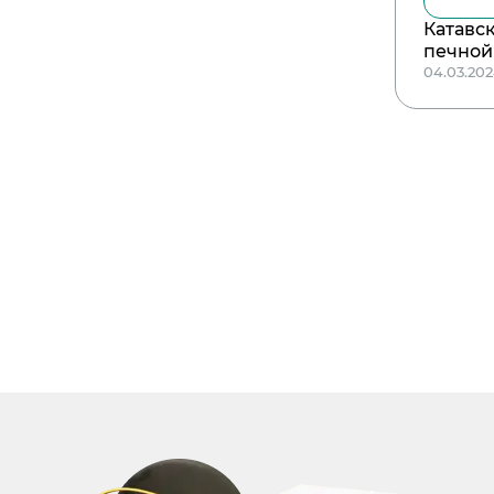
Катавс
печной
04.03.20