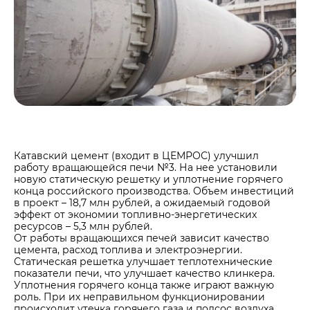
Центры дистрибуции
Реализация ТМЦ и непрофильных активов
Не только цемент
Политика в области закупок
Люди ЦЕМРОСа
В помощь поставщику
Технологии и тренды
Издание для клиентов
Аналитика цементной отрасли
Медиабанк
Пресса о нас
Катавский цемент (входит в ЦЕМРОС) улучшил
Контакты
работу вращающейся печи №3. На нее установили
новую статическую решетку и уплотнение горячего
Контакты
конца российского производства. Объем инвестиций
в проект – 18,7 млн рублей, а ожидаемый годовой
Контакты для СМИ
эффект от экономии топливно-энергетических
ресурсов – 5,3 млн рублей.
Служба доверия
От работы вращающихся печей зависит качество
цемента, расход топлива и электроэнергии.
Статическая решетка улучшает теплотехнические
показатели печи, что улучшает качество клинкера.
Уплотнения горячего конца также играют важную
роль. При их неправильном функционировании
происходит утечка горячего газа и подсос воздуха.