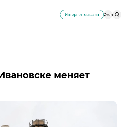
Поис
Интернет-магазин
Ozon
по
сайту
-Ивановске меняет