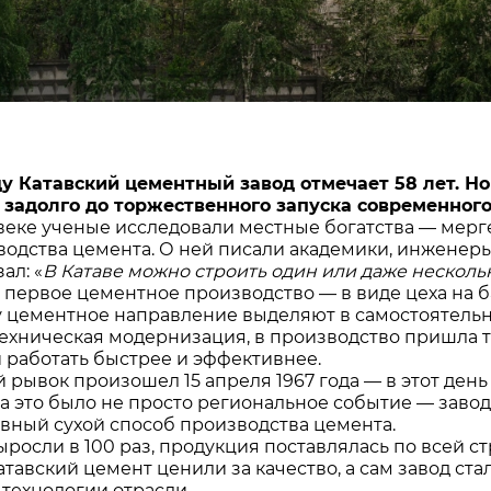
ду Катавский цементный завод отмечает 58 лет. Но
задолго до торжественного запуска современного 
 веке ученые исследовали местные богатства — мер
водства цемента. О ней писали академики, инженеры,
ал: «
В Катаве можно строить один или даже несколь
 первое цементное производство — в виде цеха на б
ду цементное направление выделяют в самостоятель
техническая модернизация, в производство пришла т
 работать быстрее и эффективнее.
 рывок произошел 15 апреля 1967 года — в этот ден
гда это было не просто региональное событие — заво
вный сухой способ производства цемента.
росли в 100 раз, продукция поставлялась по всей с
атавский цемент ценили за качество, а сам завод ст
технологии отрасли.