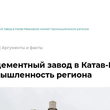
ый завод в Катав-Ивановске меняет промышленность региона
 | Аргументы и факты
цементный завод в Катав
ышленность региона
месей