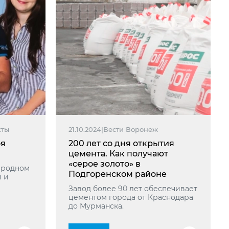
кты
21.10.2024
|
Вести Воронеж
оя
200 лет со дня открытия
цемента. Как получают
«серое золото» в
о родном
Подгоренском районе
 и
Завод более 90 лет обеспечивает
цементом города от Краснодара
до Мурманска.