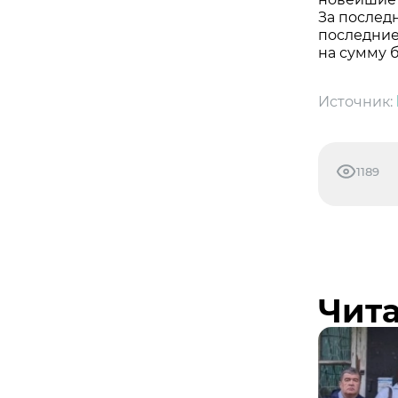
За послед
последние
на сумму 
Источник:
1189
Чита