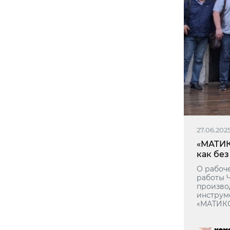
27.06.202
«МАТИК
как без
О рабоч
работы 
произво
инструм
«МАТИКС