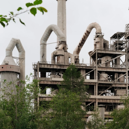
е Холдинга
вов