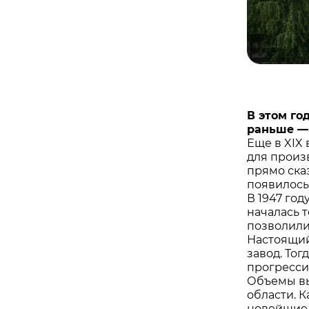
В этом го
раньше — 
Еще в XIX
для произ
прямо сказ
появилось
В 1947 го
началась 
позволили
Настоящий
завод. То
прогресси
Объемы вы
области. К
новейшие 