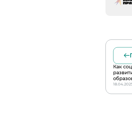
Как со
развит
образо
18.04.202