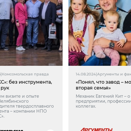
5
|
Комсомольская правда
14.08.2024
|
Аргументы и фа
С»: без инструмента,
«Понял, что завод – м
 рук
вторая семья»
ем визите и опыте
Механик Евгений Кит – 
Челябинского
предприятии, профессии
дителя твердосплавного
коллегах.
ента – компании НПО
».