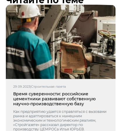
Читайте по теме
29.09.2023
|
Строительная газета
Время суверенности: российские
цементники развивают собственную
научно-производственную базу
Как предприятию удается справляться с вызовами
рынка и адаптироваться к нынешним
экономическим и технологическим реалиям,
«Стройгазете» рассказал директор по
производству ЦЕМРОСа Илья ЮРЬЕВ.