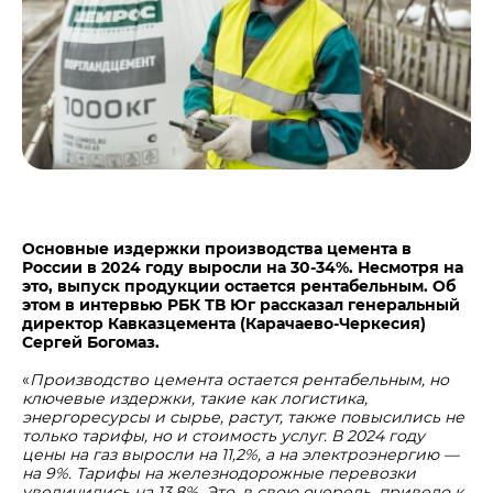
Центры дистрибуции
Реализация ТМЦ и непрофильных активов
Не только цемент
Политика в области закупок
Люди ЦЕМРОСа
В помощь поставщику
Технологии и тренды
Издание для клиентов
Аналитика цементной отрасли
Медиабанк
Пресса о нас
Основные издержки производства цемента в
Контакты
России в 2024 году выросли на 30-34%. Несмотря на
это, выпуск продукции остается рентабельным. Об
Контакты
этом в интервью РБК ТВ Юг рассказал генеральный
директор Кавказцемента (Карачаево-Черкесия)
Контакты для СМИ
Сергей Богомаз.
Служба доверия
«
Производство цемента остается рентабельным, но
ключевые издержки, такие как логистика,
энергоресурсы и сырье, растут, также повысились не
только тарифы, но и стоимость услуг. В 2024 году
цены на газ выросли на 11,2%, а на электроэнергию —
на 9%. Тарифы на железнодорожные перевозки
увеличились на 13,8%. Это, в свою очередь, привело к